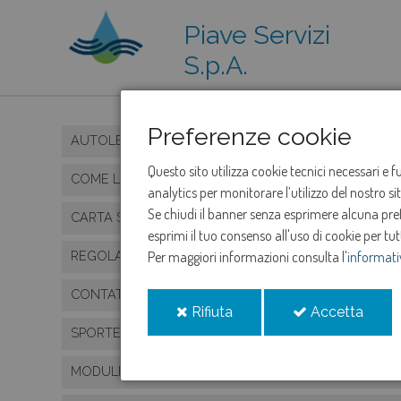
Piave Servizi
S.p.A.
Preferenze cookie
AUTOLETTURA CONTATORE ONLINE
Questo sito utilizza cookie tecnici necessari e 
COME LEGGERE IL CONTATORE
analytics per monitorare l’utilizzo del nostro s
Se chiudi il banner senza esprimere alcuna prefe
CARTA SERVIZIO IDRICO INTEGRATO
esprimi il tuo consenso all'uso di cookie per tut
REGOLAMENTO SERVIZIO IDRICO INTEGRATO
Per maggiori informazioni consulta l'
informati
CONTATTI, UFFICI, SPORTELLI E ORARI
i
i
Rifiuta
Accetta
cookie
cooki
SPORTELLO ON LINE
MODULISTICA