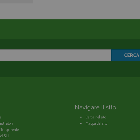
CERCA
Navigare il sito
e
Cerca nel sito
stratori
Mappa del sito
 Trasparente
l S.I.I.