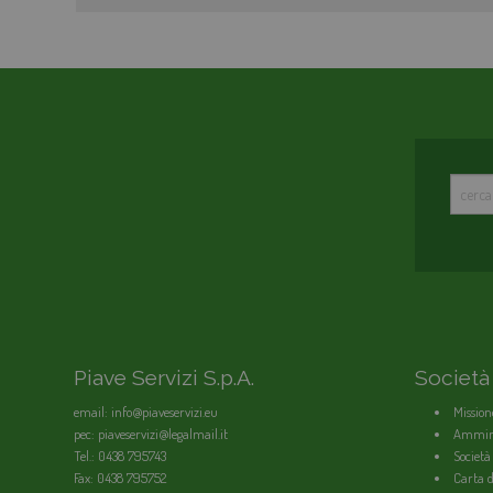
Piave Servizi S.p.A.
Società
email: info@piaveservizi.eu
Mission
pec: piaveservizi@legalmail.it
Ammini
Tel.: 0438 795743
Società
Fax: 0438 795752
Carta de