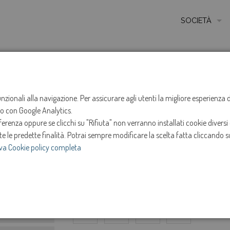
SOCIETÀ
MISSIONE
STORIA
HOME
SERVIZI
GLOSSARIO
Z
ETICA E VALORI
funzionali alla navigazione. Per assicurare agli utenti la migliore esperienz
Glossario
ito con Google Analytics.
CERTIFICAZIONI
renza oppure se clicchi su "Rifiuta" non verranno installati cookie diversi 
MODELLO DI ORG
te le predette finalità.
Potrai sempre modificare la scelta fatta cliccando su
va Cookie policy completa
A
B
C
D
E
AMMINISTRATOR
SOCIETÀ TRASP
L
M
N
O
P
e
INVESTOR RELAT
W
X
Y
Z