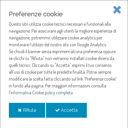
Piave Servizi S.p.A.
Preferenze cookie
Questo sito utilizza cookie tecnici necessari e funzionali alla
SOCIETÀ
navigazione. Per assicurare agli utenti la migliore esperienza di
navigazione, potremmo utilizzare cookie analytics per
HOME
ACQUA
monitorare l’utilizzo del nostro sito con Google Analytics.
SERVIZI
GLOSSARIO
Se chiudi il banner senza esprimere alcuna preferenza oppure
SERVIZI
L
se clicchi su "Rifiuta" non verranno installati cookie diversi da
quelli tecnici. Cliccando su "Accetta" esprimi il tuo consenso
NOTIZIE
Glossario
all'uso di cookie per tutte le predette finalità.
Potrai sempre
modificare la scelta fatta cliccando sul link 'Preferenze cookie'
in fondo alla pagina.
Per maggiori informazioni consulta
l'
informativa Cookie policy completa
A
B
C
D
E
F
G
H
I
J
K
L
i
i
Rifiuta
Accetta
cookie
cookie
M
N
O
P
Q
R