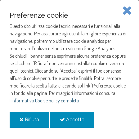
Piave Servizi S.p.A.
Preferenze cookie
Questo sito utilizza cookie tecnici necessari e funzionali alla
SOCIETÀ
navigazione. Per assicurare agli utenti la migliore esperienza di
navigazione, potremmo utilizzare cookie analytics per
HOME
ACQUA
monitorare l’utilizzo del nostro sito con Google Analytics.
SERVIZI
QUALITÀ CONTRATTUALE
Se chiudi il banner senza esprimere alcuna preferenza oppure
SERVIZI
se clicchi su "Rifiuta" non verranno installati cookie diversi da
quelli tecnici. Cliccando su "Accetta" esprimi il tuo consenso
Qualità contrattuale
NOTIZIE
all'uso di cookie per tutte le predette finalità.
Potrai sempre
modificare la scelta fatta cliccando sul link 'Preferenze cookie'
in fondo alla pagina.
Per maggiori informazioni consulta
Indicatori di qualità contrattuale
l'
informativa Cookie policy completa
Di seguito sono riportate le Tabelle riassuntive dei livelli di qualità
raggiunti dal gestore, articolate per anno.
i
i
Rifiuta
Accetta
cookie
cookie
Si ricorda che gli standard generali e specifici di qualità contrattuale
del Servizio Idrico Integrato sono definiti da ARERA con la Delibera n.