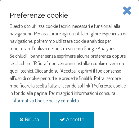
Piave Servizi S.p.A.
Preferenze cookie
Questo sito utilizza cookie tecnici necessari e funzionali alla
SOCIETÀ
navigazione. Per assicurare agli utenti la migliore esperienza di
navigazione, potremmo utilizzare cookie analytics per
HOME
ACQUA
monitorare l’utilizzo del nostro sito con Google Analytics.
NOTIZIE
NEWS
Se chiudi il banner senza esprimere alcuna preferenza oppure
SERVIZI
ANNO 2025
se clicchi su "Rifiuta" non verranno installati cookie diversi da
GIUGNO
quelli tecnici. Cliccando su "Accetta" esprimi il tuo consenso
NOTIZIE
BILANCIO DA PRIMATO PER PIAVE SERVIZI, L'ASSEMBLEA DEI SOCI RICONFERMA
all'uso di cookie per tutte le predette finalità.
Potrai sempre
IL PRESIDENTE BONET E TUTTO IL CDA
modificare la scelta fatta cliccando sul link 'Preferenze cookie'
in fondo alla pagina.
Per maggiori informazioni consulta
Bilancio da primato per
l'
informativa Cookie policy completa
Piave Servizi,
i
i
Rifiuta
Accetta
cookie
cookie
l'assemblea dei soci