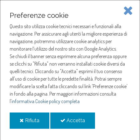
Piave Servizi S.p.A.
Preferenze cookie
Questo sito utilizza cookie tecnici necessari e funzionali alla
SOCIETÀ
navigazione. Per assicurare agli utenti la migliore esperienza di
navigazione, potremmo utilizzare cookie analytics per
HOME
ACQUA
monitorare l’utilizzo del nostro sito con Google Analytics.
NOTIZIE
NEWS
Se chiudi il banner senza esprimere alcuna preferenza oppure
SERVIZI
ANNO 2024
se clicchi su "Rifiuta" non verranno installati cookie diversi da
SETTEMBRE
quelli tecnici. Cliccando su "Accetta" esprimi il tuo consenso
NOTIZIE
CASALE SUL SILE, CON LA NUOVA PISTA CICLABILE I LAVORI DI
all'uso di cookie per tutte le predette finalità.
Potrai sempre
RIQUALIFICAZIONE DELL'ACQUEDOTTO IN VIA BELVEDERE
modificare la scelta fatta cliccando sul link 'Preferenze cookie'
in fondo alla pagina.
Per maggiori informazioni consulta
Casale sul Sile, con la
l'
informativa Cookie policy completa
nuova pista ciclabile i
i
i
Rifiuta
Accetta
cookie
cookie
lavori di riqualificazione