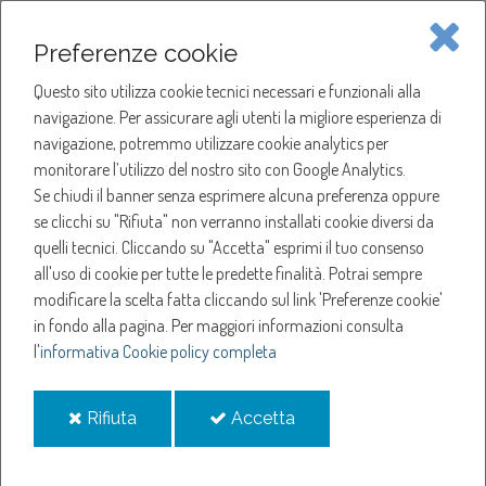
Piave Servizi S.p.A.
Preferenze cookie
Questo sito utilizza cookie tecnici necessari e funzionali alla
SOCIETÀ
navigazione. Per assicurare agli utenti la migliore esperienza di
navigazione, potremmo utilizzare cookie analytics per
HOME
ACQUA
monitorare l’utilizzo del nostro sito con Google Analytics.
NOTIZIE
NEWS
Se chiudi il banner senza esprimere alcuna preferenza oppure
SERVIZI
ANNO 2023
se clicchi su "Rifiuta" non verranno installati cookie diversi da
NOVEMBRE
quelli tecnici. Cliccando su "Accetta" esprimi il tuo consenso
NOTIZIE
SOSPENSIONE EROGAZIONE ACQUA A SAN PIETRO DI FELETTO.
all'uso di cookie per tutte le predette finalità.
Potrai sempre
modificare la scelta fatta cliccando sul link 'Preferenze cookie'
Sospensione
in fondo alla pagina.
Per maggiori informazioni consulta
l'
informativa Cookie policy completa
erogazione acqua a
i
i
Rifiuta
Accetta
San Pietro di Feletto.
cookie
cookie