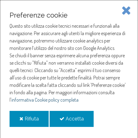
Piave Servizi S.p.A.
Preferenze cookie
Questo sito utilizza cookie tecnici necessari e funzionali alla
SOCIETÀ
navigazione. Per assicurare agli utenti la migliore esperienza di
navigazione, potremmo utilizzare cookie analytics per
HOME
ACQUA
monitorare l’utilizzo del nostro sito con Google Analytics.
SOCIETÀ
SOCIETÀ TRASPARENTE
Se chiudi il banner senza esprimere alcuna preferenza oppure
SERVIZI
INFORMAZIONI AMBIENTALI
se clicchi su "Rifiuta" non verranno installati cookie diversi da
ARCHIVIO ANALISI
quelli tecnici. Cliccando su "Accetta" esprimi il tuo consenso
NOTIZIE
all'uso di cookie per tutte le predette finalità.
Potrai sempre
Archivio analisi
modificare la scelta fatta cliccando sul link 'Preferenze cookie'
in fondo alla pagina.
Per maggiori informazioni consulta
l'
informativa Cookie policy completa
Analisi 2025 - 1° semestre
Zona Susegana centro e Crevada
i
(pdf, 149 KB)
i
Rifiuta
Accetta
cookie
cookie
Zona Sud
(pdf, 151 KB)
Zona Sonego - Ciser in Comune di Fregona
(pdf, 147 KB)