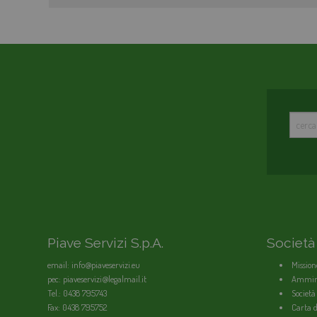
Piave Servizi S.p.A.
Società
email: info@piaveservizi.eu
Mission
pec: piaveservizi@legalmail.it
Ammini
Tel.: 0438 795743
Società
Fax: 0438 795752
Carta de