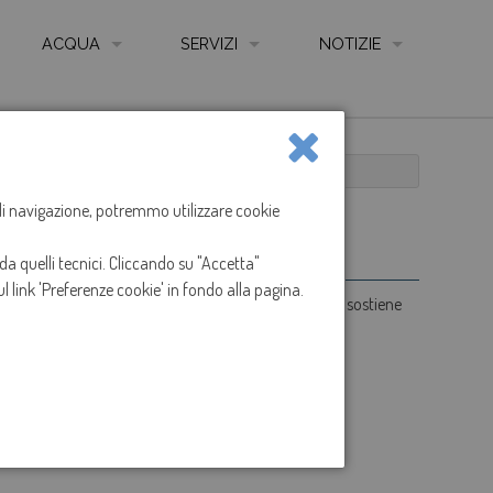
ACQUA
SERVIZI
NOTIZIE
QUALITÀ DELL'ACQUA
AUTOLETTURA CONTATORE ONLINE
NEWS
LE FONTI
COME LEGGERE IL CONTATORE
LE RETI
CARTA SERVIZIO IDRICO INTEGRATO
a di navigazione, potremmo utilizzare cookie
IMPIANTI DI DEPURAZIONE
REGOLAMENTO SERVIZIO IDRICO INTEGRATO
da quelli tecnici. Cliccando su "Accetta"
ANIZZAZIONE GESTIONE E CONTROLLO - CODICE ETICO
CONTATTI, UFFICI, SPORTELLI E ORARI
l link 'Preferenze cookie' in fondo alla pagina.
umo e copre una parte dei costi fissi che il gestore sostiene
I
SPORTELLO ON LINE
oporzionalmente al periodo fatturato.
ARENTE
MODULISTICA
IONS
RECLAMI
TARIFFE
TABELLE ONERI PRESTAZIONI E SERVIZI ACCESSO