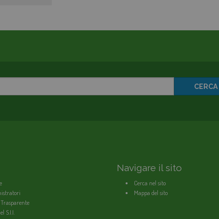
CERCA
Navigare il sito
e
Cerca nel sito
stratori
Mappa del sito
 Trasparente
l S.I.I.