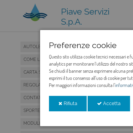
Piave Servizi
S.p.A.
Preferenze cookie
AUTOLETTURA CONTATORE ONLINE
Questo sito utilizza cookie tecnici necessari e 
COME LEGGERE IL CONTATORE
analytics per monitorare l’utilizzo del nostro s
Se chiudi il banner senza esprimere alcuna prefe
CARTA SERVIZIO IDRICO INTEGRATO
esprimi il tuo consenso all'uso di cookie per tut
REGOLAMENTO SERVIZIO IDRICO INTEGRATO
Per maggiori informazioni consulta l'
informati
CONTATTI, UFFICI, SPORTELLI E ORARI
i
i
Rifiuta
Accetta
cookie
cooki
SPORTELLO ON LINE
MODULISTICA