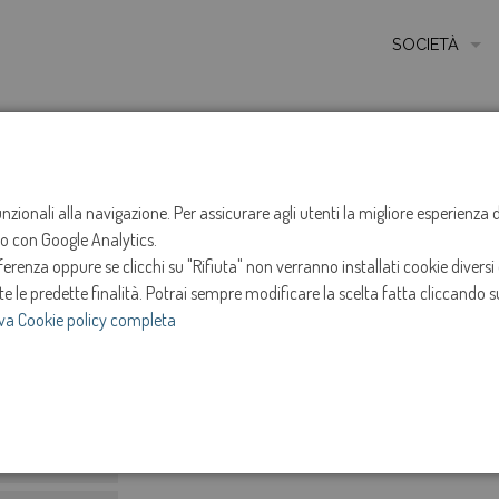
SOCIETÀ
MISSIONE
STORIA
HOME
SERVIZI
GLOSSARIO
Q
QUOTA FISSA
ETICA E VALORI
funzionali alla navigazione. Per assicurare agli utenti la migliore esperienz
Quota fissa
ito con Google Analytics.
CERTIFICAZIONI
renza oppure se clicchi su "Rifiuta" non verranno installati cookie diversi 
MODELLO DI ORG
te le predette finalità.
Potrai sempre modificare la scelta fatta cliccando su
È una quota che si paga indipendentemente dal cons
va Cookie policy completa
AMMINISTRATOR
per erogare il servizio. In bolletta è addebitata pr
SOCIETÀ TRASP
e
INVESTOR RELAT