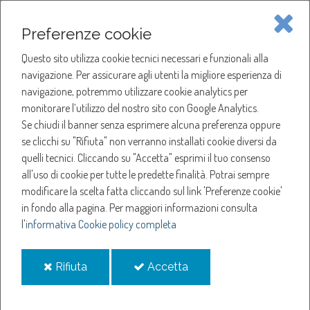
Piave Servizi S.p.A.
Preferenze cookie
Questo sito utilizza cookie tecnici necessari e funzionali alla
SOCIETÀ
navigazione. Per assicurare agli utenti la migliore esperienza di
navigazione, potremmo utilizzare cookie analytics per
HOME
ACQUA
monitorare l’utilizzo del nostro sito con Google Analytics.
SERVIZI
GLOSSARIO
Se chiudi il banner senza esprimere alcuna preferenza oppure
SERVIZI
C
se clicchi su "Rifiuta" non verranno installati cookie diversi da
CONSUMI STIMATI
quelli tecnici. Cliccando su "Accetta" esprimi il tuo consenso
NOTIZIE
all'uso di cookie per tutte le predette finalità.
Potrai sempre
Consumi stimati
modificare la scelta fatta cliccando sul link 'Preferenze cookie'
in fondo alla pagina.
Per maggiori informazioni consulta
l'
informativa Cookie policy completa
Sono i consumi di acqua, in metri cubi, che vengono attribuiti, in
mancanza di letture rilevate dal contatore o autoletture, basandosi
i
i
Rifiuta
Accetta
sulle migliori stime dei consumi storici dell’utente disponibili al
cookie
cookie
gestore.