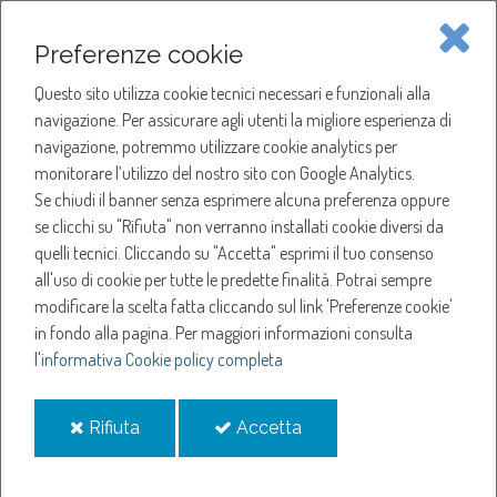
Piave Servizi S.p.A.
Preferenze cookie
Questo sito utilizza cookie tecnici necessari e funzionali alla
SOCIETÀ
navigazione. Per assicurare agli utenti la migliore esperienza di
navigazione, potremmo utilizzare cookie analytics per
HOME
ACQUA
monitorare l’utilizzo del nostro sito con Google Analytics.
SERVIZI
GLOSSARIO
Se chiudi il banner senza esprimere alcuna preferenza oppure
SERVIZI
C
se clicchi su "Rifiuta" non verranno installati cookie diversi da
CARTA DEI SERVIZI
quelli tecnici. Cliccando su "Accetta" esprimi il tuo consenso
NOTIZIE
all'uso di cookie per tutte le predette finalità.
Potrai sempre
Carta dei Servizi
modificare la scelta fatta cliccando sul link 'Preferenze cookie'
in fondo alla pagina.
Per maggiori informazioni consulta
l'
informativa Cookie policy completa
È il documento, previsto dalla normativa, con cui il gestore si
impegna a rispettare determinati livelli di qualità del servizio nei
i
i
Rifiuta
Accetta
confronti dei propri utenti. I livelli di qualità riguardano solitamente i
cookie
cookie
tempi massimi di esecuzione delle principali prestazioni richieste
dall’utente e in alcuni casi la loro violazione può dare diritto a un