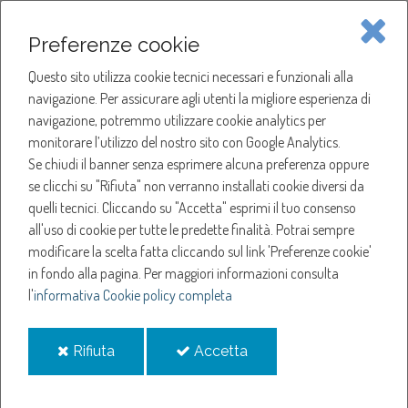
Piave Servizi S.p.A.
Preferenze cookie
Questo sito utilizza cookie tecnici necessari e funzionali alla
SOCIETÀ
navigazione. Per assicurare agli utenti la migliore esperienza di
navigazione, potremmo utilizzare cookie analytics per
HOME
ACQUA
monitorare l’utilizzo del nostro sito con Google Analytics.
NOTIZIE
NEWS
Se chiudi il banner senza esprimere alcuna preferenza oppure
SERVIZI
ANNO 2026
se clicchi su "Rifiuta" non verranno installati cookie diversi da
MAGGIO
quelli tecnici. Cliccando su "Accetta" esprimi il tuo consenso
NOTIZIE
AVVIO CAMPAGNA DI SOSTITUZIONE MASSIVA DEL PARCO CONTATORI
all'uso di cookie per tutte le predette finalità.
Potrai sempre
modificare la scelta fatta cliccando sul link 'Preferenze cookie'
Avvio campagna di
in fondo alla pagina.
Per maggiori informazioni consulta
l'
informativa Cookie policy completa
sostituzione massiva
i
i
Rifiuta
Accetta
del parco contatori
cookie
cookie