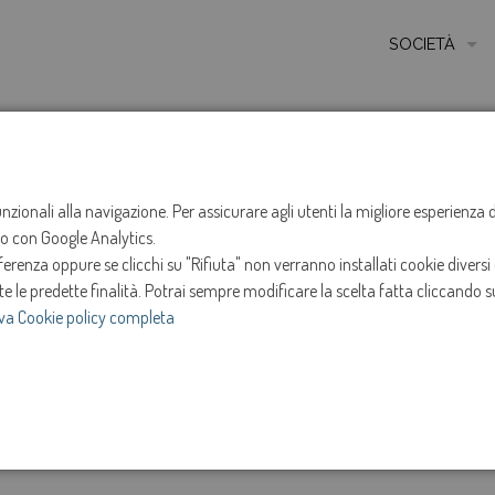
SOCIETÀ
MISSIONE
STORIA
HOME
NOTIZIE
NEWS
ANNO 2025
GIUGNO
ETICA E VALORI
funzionali alla navigazione. Per assicurare agli utenti la migliore esperienz
Sospensione ero
ito con Google Analytics.
CERTIFICAZIONI
renza oppure se clicchi su "Rifiuta" non verranno installati cookie diversi 
MODELLO DI ORG
Mareno di Piave
te le predette finalità.
Potrai sempre modificare la scelta fatta cliccando su
va Cookie policy completa
AMMINISTRATOR
12-giu-2025
SOCIETÀ TRASP
e
Intervento in programma dalle ore 14:00 alle ore 16
INVESTOR RELAT
18 giugno 2025.