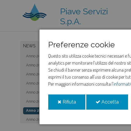
Piave Servizi
S.p.A.
Preferenze cookie
NEWS
Questo sito utilizza cookie tecnici necessari e 
Anno 2019
analytics per monitorare l’utilizzo del nostro s
Anno 2020
Se chiudi il banner senza esprimere alcuna prefe
Anno 2021
esprimi il tuo consenso all'uso di cookie per tut
Anno 2022
Per maggiori informazioni consulta l'
informati
Anno 2023
i
i
Anno 2024
Rifiuta
Accetta
cookie
cooki
Anno 2025
Anno 2026