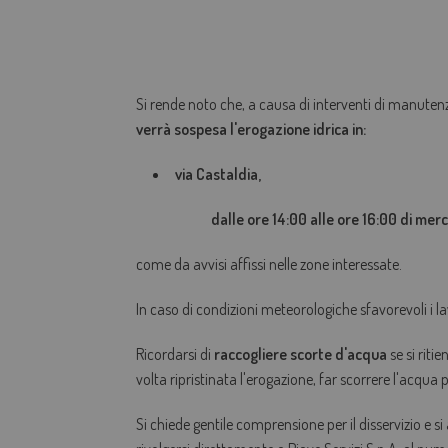
Si rende noto che, a causa di interventi di manuten
verrà sospesa l'
erogazione idrica in:
via Castaldia
,
dalle ore 14:00 alle ore 16:00 di mercol
come da avvisi affissi nelle zone interessate.
In caso di condizioni meteorologiche sfavorevoli i la
Ricordarsi di
raccogliere scorte d'acqua
se si riti
volta ripristinata l'erogazione, far scorrere l'acqua
Si chiede gentile comprensione per il disservizio e si