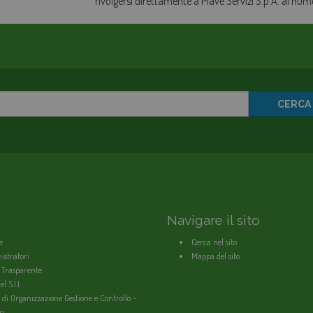
rivolgersi direttamente a Piave Servizi S.p.A. al nu
CERCA
Navigare il sito
e
Cerca nel sito
stratori
Mappa del sito
 Trasparente
l S.I.I.
 di Organizzazione Gestione e Controllo -
o