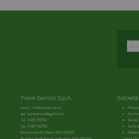
Piave Servizi S.p.A.
Società
email: info@piaveservizi.eu
Mission
pec: piaveservizi@legalmail.it
Ammini
Tel.: 0438 795743
Società
Fax: 0438 795752
Carta de
Numero Verde Clienti: 800 016076
Modello
Numero Verde Pronto intervento: 800 590705
Codice Etic