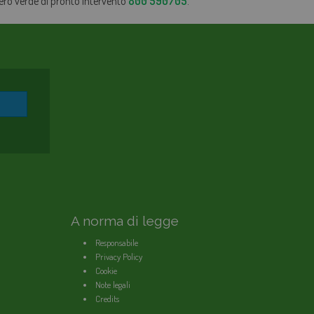
mero verde di pronto intervento
800 590705
.
A norma di legge
Responsabile
Privacy Policy
Cookie
Note legali
Credits