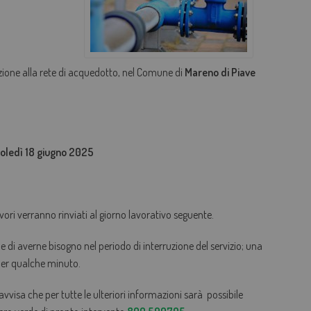
AGEVOLAZIONI TARIFFARIE
PERDITE OCCULTE - FONDO ACQUA PER TE
zione alla rete di acquedotto, nel Comune di
Mareno di Piave
BOLLETTA SEMPLICE
GLOSSARIO
QUALITÀ CONTRATTUALE
edì 18 giugno 2025
CONCILIAZIONE
CASA DELL'ACQUA
MICROFINANZIAMENTI PER ALLACCI FOGNARI
vori verranno rinviati al giorno lavorativo seguente.
ene di averne bisogno nel periodo di interruzione del servizio; una
 per qualche minuto.
 avvisa che per tutte le ulteriori informazioni sarà possibile