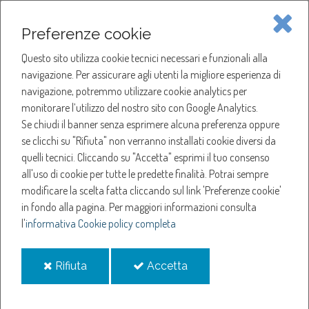
Piave Servizi S.p.A.
Preferenze cookie
Questo sito utilizza cookie tecnici necessari e funzionali alla
SOCIETÀ
navigazione. Per assicurare agli utenti la migliore esperienza di
navigazione, potremmo utilizzare cookie analytics per
HOME
ACQUA
monitorare l’utilizzo del nostro sito con Google Analytics.
NOTIZIE
NEWS
Se chiudi il banner senza esprimere alcuna preferenza oppure
SERVIZI
ANNO 2025
se clicchi su "Rifiuta" non verranno installati cookie diversi da
MAGGIO
quelli tecnici. Cliccando su "Accetta" esprimi il tuo consenso
NOTIZIE
SOSPENSIONE EROGAZIONE ACQUA A CHIARANO
all'uso di cookie per tutte le predette finalità.
Potrai sempre
modificare la scelta fatta cliccando sul link 'Preferenze cookie'
Sospensione
in fondo alla pagina.
Per maggiori informazioni consulta
l'
informativa Cookie policy completa
erogazione acqua a
i
i
Rifiuta
Accetta
Chiarano
cookie
cookie