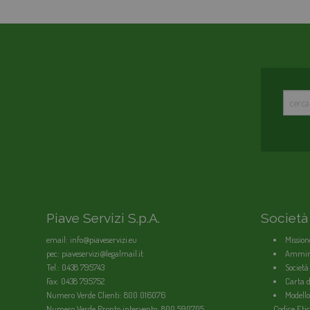
Piave Servizi S.p.A.
Società
email: info@piaveservizi.eu
Mission
pec: piaveservizi@legalmail.it
Ammini
Tel.: 0438 795743
Società
Fax: 0438 795752
Carta de
Numero Verde Clienti: 800 016076
Modello
Numero Verde Pronto intervento: 800 590705
Codice Etic