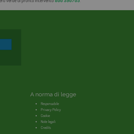
mero verde di pronto intervento
800 590705
.
A norma di legge
Responsabile
Privacy Policy
Cookie
Note legali
Credits