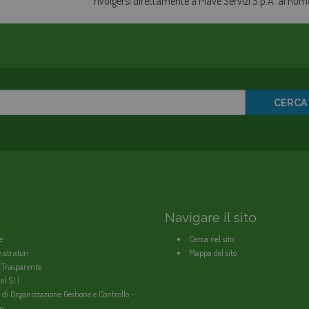
rivolgersi direttamente a Piave Servizi S.p.A. al nu
CERCA
Navigare il sito
e
Cerca nel sito
stratori
Mappa del sito
 Trasparente
l S.I.I.
 di Organizzazione Gestione e Controllo -
o