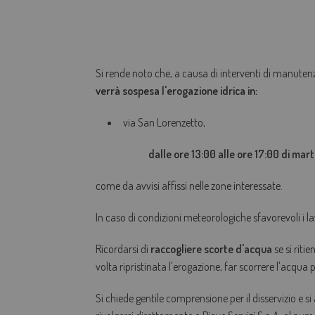
Si rende noto che, a causa di interventi di manuten
verrà sospesa l'
erogazione idrica in:
via San Lorenzetto,
dalle ore 13:00 alle ore 17:00 di marted
come da avvisi affissi nelle zone interessate.
In caso di condizioni meteorologiche sfavorevoli i la
Ricordarsi di
raccogliere scorte d'acqua
se si riti
volta ripristinata l'erogazione, far scorrere l'acqua
Si chiede gentile comprensione per il disservizio e si