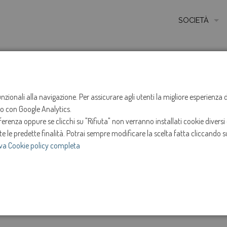
SOCIETÀ
MISSIONE
STORIA
HOME
NOTIZIE
NEWS
ANNO 2025
APRILE
ETICA E VALORI
funzionali alla navigazione. Per assicurare agli utenti la migliore esperienz
Sospensione ero
ito con Google Analytics.
CERTIFICAZIONI
renza oppure se clicchi su "Rifiuta" non verranno installati cookie diversi 
MODELLO DI ORG
Ponte di Piave
te le predette finalità.
Potrai sempre modificare la scelta fatta cliccando su
va Cookie policy completa
AMMINISTRATOR
4-apr-2025
SOCIETÀ TRASP
e
Intervento in programma dalle ore 13:00 alle ore 17
INVESTOR RELAT
Aprile 2025.