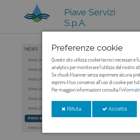
Piave Servizi
S.p.A.
Preferenze cookie
NEWS
Questo sito utilizza cookie tecnici necessari e 
Anno 2019
analytics per monitorare l’utilizzo del nostro s
Anno 2020
Se chiudi il banner senza esprimere alcuna prefe
Anno 2021
esprimi il tuo consenso all'uso di cookie per tut
Anno 2022
Per maggiori informazioni consulta l'
informati
Anno 2023
i
i
Anno 2024
Rifiuta
Accetta
cookie
cooki
Anno 2025
Anno 2026