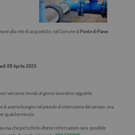
AGEVOLAZIONI TARIFFARIE
PERDITE OCCULTE - FONDO ACQUA PER TE
zione alla rete di acquedotto, nel Comune di
Ponte di Piave
BOLLETTA SEMPLICE
GLOSSARIO
QUALITÀ CONTRATTUALE
ì 08 Aprile 2025
CONCILIAZIONE
CASA DELL'ACQUA
MICROFINANZIAMENTI PER ALLACCI FOGNARI
vori verranno rinviati al giorno lavorativo seguente.
ene di averne bisogno nel periodo di interruzione del servizio; una
 per qualche minuto.
 avvisa che per tutte le ulteriori informazioni sarà possibile