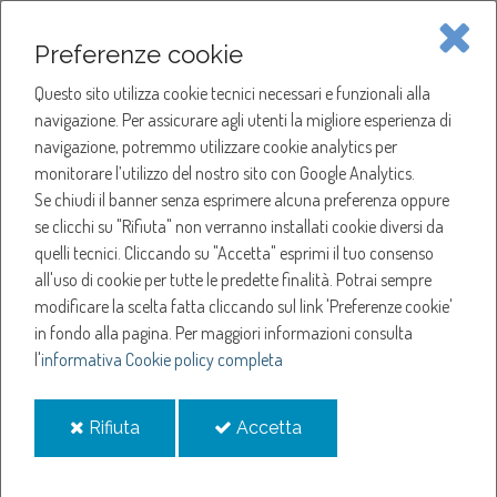
Piave Servizi S.p.A.
Preferenze cookie
Questo sito utilizza cookie tecnici necessari e funzionali alla
SOCIETÀ
navigazione. Per assicurare agli utenti la migliore esperienza di
navigazione, potremmo utilizzare cookie analytics per
HOME
ACQUA
monitorare l’utilizzo del nostro sito con Google Analytics.
NOTIZIE
NEWS
Se chiudi il banner senza esprimere alcuna preferenza oppure
SERVIZI
ANNO 2025
se clicchi su "Rifiuta" non verranno installati cookie diversi da
GENNAIO
quelli tecnici. Cliccando su "Accetta" esprimi il tuo consenso
NOTIZIE
CALI DI PRESSIONE A FONTANELLE
all'uso di cookie per tutte le predette finalità.
Potrai sempre
modificare la scelta fatta cliccando sul link 'Preferenze cookie'
Cali di pressione a
in fondo alla pagina.
Per maggiori informazioni consulta
l'
informativa Cookie policy completa
Fontanelle
i
i
Rifiuta
Accetta
cookie
cookie
7-gen-2025