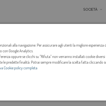
SOCIETÀ
MISSIONE
STORIA
HOME
NOTIZIE
NEWS
ANNO 2025
GENNAI
ETICA E VALORI
funzionali alla navigazione. Per assicurare agli utenti la migliore esperienz
Sospensione erog
ito con Google Analytics.
CERTIFICAZIONI
renza oppure se clicchi su "Rifiuta" non verranno installati cookie diversi 
MODELLO DI ORG
te le predette finalità.
Potrai sempre modificare la scelta fatta cliccando su
27-gen-2025
va Cookie policy completa
AMMINISTRATOR
Intervento in programma dalle ore 09:00 alle ore 1
SOCIETÀ TRASP
Gennaio 2025.
e
INVESTOR RELAT