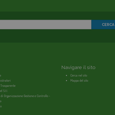
CERCA
Navigare il sito
e
Cerca nel sito
stratori
Mappa del sito
 Trasparente
l S.I.I.
 di Organizzazione Gestione e Controllo -
o
io