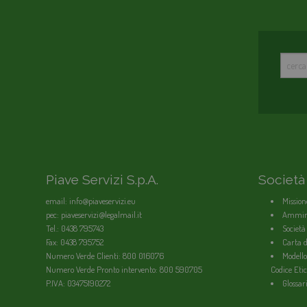
Piave Servizi S.p.A.
Società
email: info@piaveservizi.eu
Mission
pec: piaveservizi@legalmail.it
Ammini
Tel.: 0438 795743
Società
Fax: 0438 795752
Carta de
Numero Verde Clienti: 800 016076
Modello
Numero Verde Pronto intervento: 800 590705
Codice Etic
P.IVA: 03475190272
Glossar