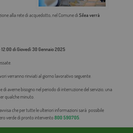
AGEVOLAZIONI TARIFFARIE
zione alla rete di acquedotto, nel Comune di
Silea verrà
PERDITE OCCULTE - FONDO ACQUA PER TE
BOLLETTA SEMPLICE
GLOSSARIO
e 12:00 di Giovedì 30 Gennaio 2025
QUALITÀ CONTRATTUALE
essate.
CONCILIAZIONE
vori verranno rinviati al giorno lavorativo seguente.
CASA DELL'ACQUA
MICROFINANZIAMENTI PER ALLACCI FOGNARI
ene di averne bisogno nel periodo di interruzione del servizio; una
 per qualche minuto.
 avvisa che per tutte le ulteriori informazioni sarà possibile
mero verde di pronto intervento
800 590705
.