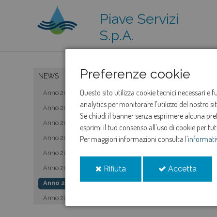
Piave Servizi
S.p.A.
Preferenze cookie
NEWS
Questo sito utilizza cookie tecnici necessari e 
Anno 2019
analytics per monitorare l’utilizzo del nostro s
Anno 2020
Se chiudi il banner senza esprimere alcuna prefe
Anno 2021
esprimi il tuo consenso all'uso di cookie per tut
Anno 2022
Per maggiori informazioni consulta l'
informati
Anno 2023
i
i
Anno 2024
Rifiuta
Accetta
cookie
cooki
Anno 2025
Anno 2026