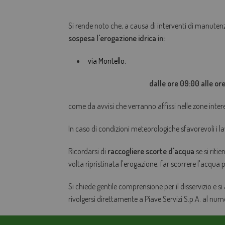
Si rende noto che, a causa di interventi di manuten
sospesa l'
erogazione idrica in:
via Montello.
dalle ore 09:00 alle or
come da avvisi che verranno affissi nelle zone inter
In caso di condizioni meteorologiche sfavorevoli i la
Ricordarsi di
raccogliere scorte d'acqua
se si riti
volta ripristinata l'erogazione, far scorrere l'acqua
Si chiede gentile comprensione per il disservizio e si
rivolgersi direttamente a Piave Servizi S.p.A. al nu