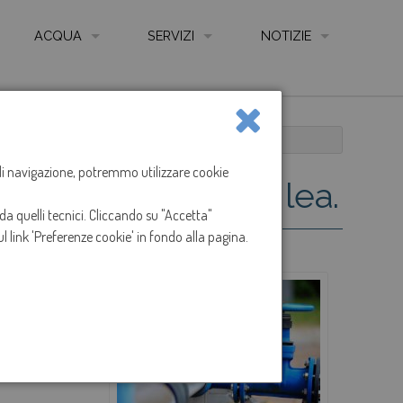
ACQUA
SERVIZI
NOTIZIE
QUALITÀ DELL'ACQUA
AUTOLETTURA CONTATORE ONLINE
NEWS
LE FONTI
COME LEGGERE IL CONTATORE
O
SOSPENSIONE EROGAZIONE ACQUA A SILEA.
LE RETI
CARTA SERVIZIO IDRICO INTEGRATO
a di navigazione, potremmo utilizzare cookie
azione acqua a Silea.
IMPIANTI DI DEPURAZIONE
REGOLAMENTO SERVIZIO IDRICO INTEGRATO
da quelli tecnici. Cliccando su "Accetta"
ANIZZAZIONE GESTIONE E CONTROLLO - CODICE ETICO
CONTATTI, UFFICI, SPORTELLI E ORARI
l link 'Preferenze cookie' in fondo alla pagina.
I
SPORTELLO ON LINE
2:00 di Giovedì 30
ARENTE
MODULISTICA
IONS
RECLAMI
TARIFFE
TABELLE ONERI PRESTAZIONI E SERVIZI ACCESSO