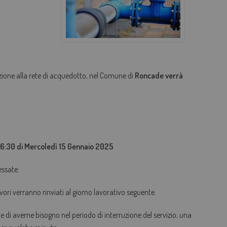
AGEVOLAZIONI TARIFFARIE
PERDITE OCCULTE - FONDO ACQUA PER TE
BOLLETTA SEMPLICE
GLOSSARIO
zione alla rete di acquedotto, nel Comune di
Roncade verrà
QUALITÀ CONTRATTUALE
CONCILIAZIONE
CASA DELL'ACQUA
 16:30 di Mercoledì 15 Gennaio 2025
MICROFINANZIAMENTI PER ALLACCI FOGNARI
essate.
vori verranno rinviati al giorno lavorativo seguente.
ene di averne bisogno nel periodo di interruzione del servizio; una