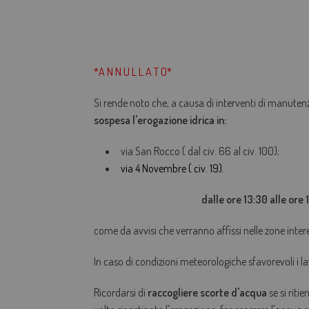
*A N N U L L A T O*
Si rende noto che, a causa di interventi di manuten
sospesa l'
erogazione idrica in:
via San Rocco ( dal civ. 66 al civ. 100);
via 4 Novembre ( civ. 19).
dalle ore 13:30 alle ore
come da avvisi che verranno affissi nelle zone inter
In caso di condizioni meteorologiche sfavorevoli i la
Ricordarsi di
raccogliere scorte d'acqua
se si riti