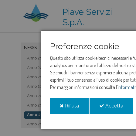
Piave Servizi
S.p.A.
Preferenze cookie
NEWS
Questo sito utilizza cookie tecnici necessari e 
Anno 2019
analytics per monitorare l’utilizzo del nostro s
Anno 2020
Se chiudi il banner senza esprimere alcuna prefe
Anno 2021
esprimi il tuo consenso all'uso di cookie per tut
Anno 2022
Per maggiori informazioni consulta l'
informati
Anno 2023
i
i
Anno 2024
Rifiuta
Accetta
cookie
cooki
Anno 2025
Anno 2026