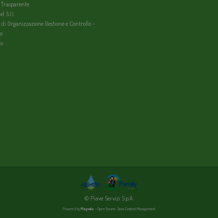
 Trasparente
l S.I.I.
 di Organizzazione Gestione e Controllo -
o
io
© Piave Servizi S.p.A.
Powered by
Magnolia
- Open-Source Java Content Management