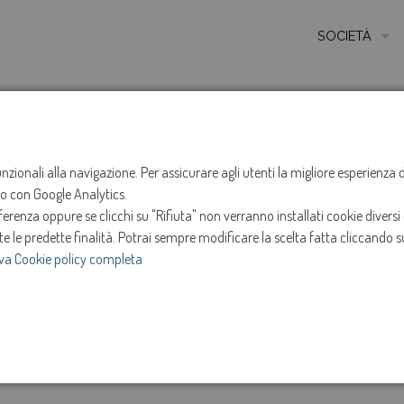
SOCIETÀ
MISSIONE
STORIA
HOME
NOTIZIE
NEWS
ANNO 2025
GENNAI
ETICA E VALORI
funzionali alla navigazione. Per assicurare agli utenti la migliore esperienz
Sospensione ero
ito con Google Analytics.
CERTIFICAZIONI
renza oppure se clicchi su "Rifiuta" non verranno installati cookie diversi 
MODELLO DI ORG
Roncade.
te le predette finalità.
Potrai sempre modificare la scelta fatta cliccando su
va Cookie policy completa
AMMINISTRATOR
15-gen-2025
SOCIETÀ TRASP
e
*ANNULLATO*
INVESTOR RELAT
Intervento in programma dalle ore 13:30 alle ore 16
15 Gennaio 2025.