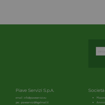
Piave Servizi S.p.A.
Società
email: info@piaveservizi.eu
Mission
pec: piaveservizi@legalmail.it
Ammini