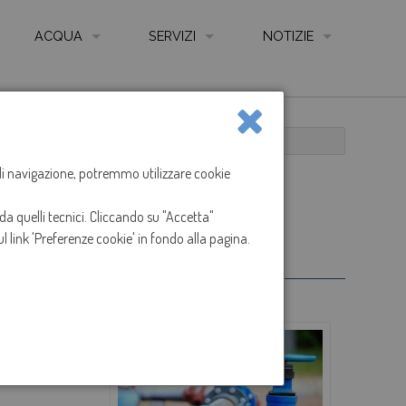
ACQUA
SERVIZI
NOTIZIE
QUALITÀ DELL'ACQUA
AUTOLETTURA CONTATORE ONLINE
NEWS
LE FONTI
COME LEGGERE IL CONTATORE
O
SOSPENSIONE EROGAZIONE ACQUA A RONCADE.
LE RETI
CARTA SERVIZIO IDRICO INTEGRATO
a di navigazione, potremmo utilizzare cookie
gazione acqua a
IMPIANTI DI DEPURAZIONE
REGOLAMENTO SERVIZIO IDRICO INTEGRATO
da quelli tecnici. Cliccando su "Accetta"
ANIZZAZIONE GESTIONE E CONTROLLO - CODICE ETICO
CONTATTI, UFFICI, SPORTELLI E ORARI
l link 'Preferenze cookie' in fondo alla pagina.
I
SPORTELLO ON LINE
ARENTE
MODULISTICA
IONS
RECLAMI
:30 di Mercoledì
TARIFFE
TABELLE ONERI PRESTAZIONI E SERVIZI ACCESSO