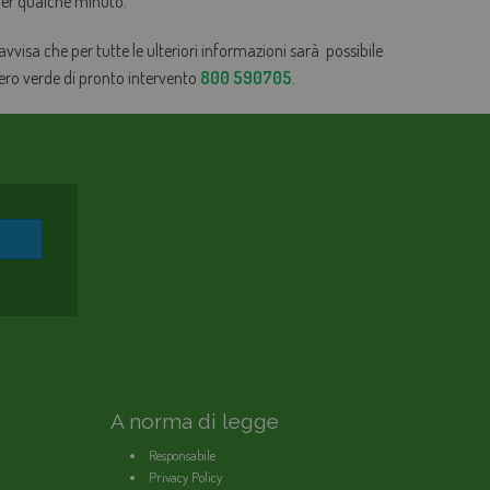
 per qualche minuto.
 avvisa che per tutte le ulteriori informazioni sarà possibile
mero verde di pronto intervento
800 590705
.
A norma di legge
Responsabile
Privacy Policy