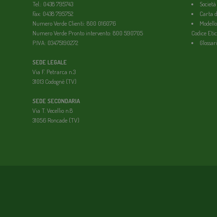
Tel.: 0438 795743
Società
Fax: 0438 795752
Carta de
Numero Verde Clienti: 800 016076
Modello
Numero Verde Pronto intervento: 800 590705
Codice Etic
P.IVA: 03475190272
Glossar
SEDE LEGALE
Via F. Petrarca n.3
31013 Codognè (TV)
SEDE SECONDARIA
Via T. Vecellio n.8
31056 Roncade (TV)