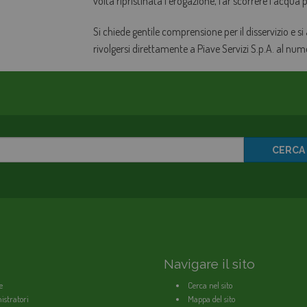
volta ripristinata l'erogazione, far scorrere l'acqua
Si chiede gentile comprensione per il disservizio e si
rivolgersi direttamente a Piave Servizi S.p.A. al nu
CERCA
Navigare il sito
e
Cerca nel sito
stratori
Mappa del sito