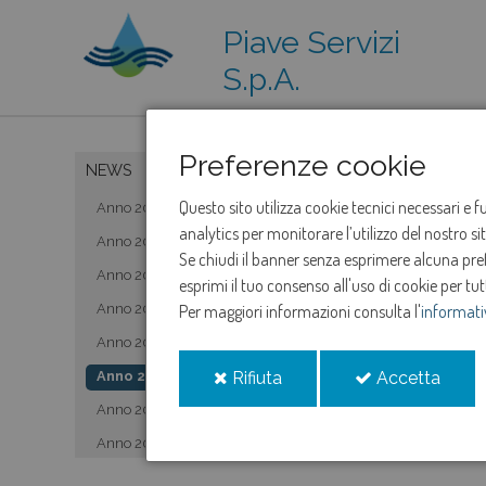
Piave Servizi
S.p.A.
Preferenze cookie
NEWS
Questo sito utilizza cookie tecnici necessari e 
Anno 2019
analytics per monitorare l’utilizzo del nostro s
Anno 2020
Se chiudi il banner senza esprimere alcuna prefe
Anno 2021
esprimi il tuo consenso all'uso di cookie per tut
Anno 2022
Per maggiori informazioni consulta l'
informati
Anno 2023
i
i
Anno 2024
Rifiuta
Accetta
cookie
cooki
Anno 2025
Anno 2026