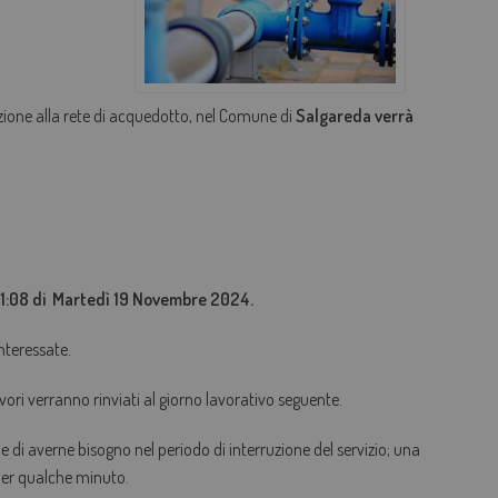
AGEVOLAZIONI TARIFFARIE
PERDITE OCCULTE - FONDO ACQUA PER TE
zione alla rete di acquedotto, nel Comune di
Salgareda verrà
BOLLETTA SEMPLICE
GLOSSARIO
QUALITÀ CONTRATTUALE
CONCILIAZIONE
CASA DELL'ACQUA
 11:08 di Martedì 19 Novembre 2024.
MICROFINANZIAMENTI PER ALLACCI FOGNARI
interessate.
vori verranno rinviati al giorno lavorativo seguente.
ene di averne bisogno nel periodo di interruzione del servizio; una
 per qualche minuto.