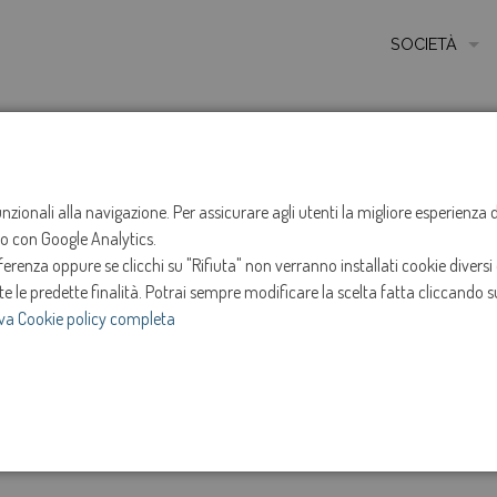
SOCIETÀ
MISSIONE
STORIA
HOME
NOTIZIE
NEWS
ANNO 2024
NOVEMB
ETICA E VALORI
funzionali alla navigazione. Per assicurare agli utenti la migliore esperienz
Sospensione ero
ito con Google Analytics.
CERTIFICAZIONI
renza oppure se clicchi su "Rifiuta" non verranno installati cookie diversi 
MODELLO DI ORG
Salgareda
te le predette finalità.
Potrai sempre modificare la scelta fatta cliccando su
va Cookie policy completa
AMMINISTRATOR
19-nov-2024
SOCIETÀ TRASP
e
Intervento in programma dalle ore 09:08 alle ore 11
INVESTOR RELAT
Novembre 2024.