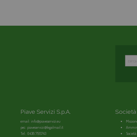
Piave Servizi S.p.A.
Società
email: info@piaveservizi.eu
Mission
pec: piaveservizi@legalmail.it
Ammini
Tel.: 0438 795743
Società