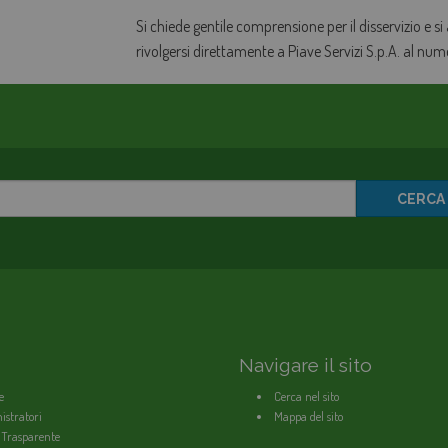
Si chiede gentile comprensione per il disservizio e si
rivolgersi direttamente a Piave Servizi S.p.A. al nu
CERCA
Navigare il sito
e
Cerca nel sito
stratori
Mappa del sito
 Trasparente