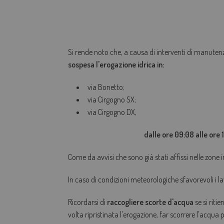
Si rende noto che, a causa di interventi di manuten
sospesa l'
erogazione idrica in:
via Bonetto;
via Cirgogno SX;
via Cirgogno DX,
dalle ore 09:08 alle ore
Come da avvisi che sono già stati affissi nelle zone 
In caso di condizioni meteorologiche sfavorevoli i la
Ricordarsi di
raccogliere scorte d'acqua
se si riti
volta ripristinata l'erogazione, far scorrere l'acqua