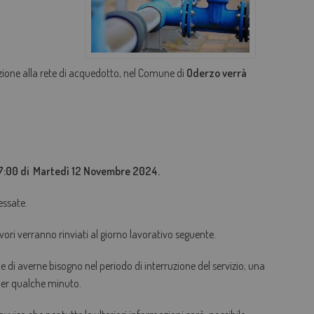
AGEVOLAZIONI TARIFFARIE
PERDITE OCCULTE - FONDO ACQUA PER TE
zione alla rete di acquedotto, nel Comune di
Oderzo verrà
BOLLETTA SEMPLICE
GLOSSARIO
QUALITÀ CONTRATTUALE
CONCILIAZIONE
 17:00 di Martedì 12 Novembre 2024.
CASA DELL'ACQUA
essate.
MICROFINANZIAMENTI PER ALLACCI FOGNARI
vori verranno rinviati al giorno lavorativo seguente.
ene di averne bisogno nel periodo di interruzione del servizio; una
 per qualche minuto.