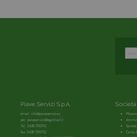
Piave Servizi S.p.A.
Società
email: info@piaveservizi.eu
Mission
pec: piaveservizi@legalmail.it
Ammini
Tel.: 0438 795743
Società
Fax: 0438 795752
Carta de