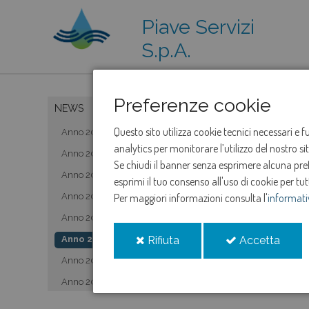
Piave Servizi
S.p.A.
Preferenze cookie
NEWS
Questo sito utilizza cookie tecnici necessari e 
Anno 2019
analytics per monitorare l’utilizzo del nostro s
Anno 2020
Se chiudi il banner senza esprimere alcuna prefe
Anno 2021
esprimi il tuo consenso all'uso di cookie per tut
Anno 2022
Per maggiori informazioni consulta l'
informati
Anno 2023
i
i
Anno 2024
Rifiuta
Accetta
cookie
cooki
Anno 2025
Anno 2026