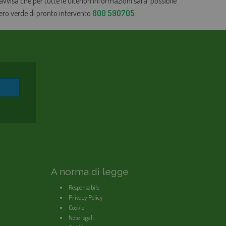
 avvisa che per tutte le ulteriori informazioni sarà possibile
mero verde di pronto intervento
800 590705
.
A norma di legge
Responsabile
Privacy Policy
Cookie
Note legali