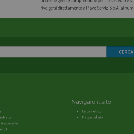
Si chiede gentile comprensione per il disservizio e si
rivolgersi direttamente a Piave Servizi S.p.A. al nu
CERCA
Navigare il sito
e
Cerca nel sito
stratori
Mappa del sito
 Trasparente
l S.I.I.