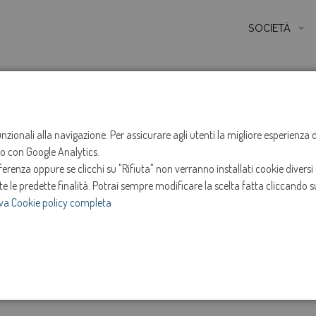
SOCIETÀ
MISSIONE
STORIA
HOME
NOTIZIE
NEWS
ANNO 2024
NOVEMB
ETICA E VALORI
funzionali alla navigazione. Per assicurare agli utenti la migliore esperienz
Sospensione ero
ito con Google Analytics.
CERTIFICAZIONI
renza oppure se clicchi su "Rifiuta" non verranno installati cookie diversi 
MODELLO DI ORG
Oderzo
te le predette finalità.
Potrai sempre modificare la scelta fatta cliccando su
va Cookie policy completa
AMMINISTRATOR
8-nov-2024
SOCIETÀ TRASP
e
Intervento in programma dalle ore 13:00 alle ore 17:
INVESTOR RELAT
Novembre 2024.