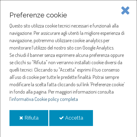
Piave Servizi S.p.A.
Preferenze cookie
Questo sito utilizza cookie tecnici necessari e funzionali alla
SOCIETÀ
navigazione. Per assicurare agli utenti la migliore esperienza di
navigazione, potremmo utilizzare cookie analytics per
HOME
ACQUA
monitorare l’utilizzo del nostro sito con Google Analytics.
NOTIZIE
NEWS
Se chiudi il banner senza esprimere alcuna preferenza oppure
SERVIZI
ANNO 2024
se clicchi su "Rifiuta" non verranno installati cookie diversi da
GIUGNO
quelli tecnici. Cliccando su "Accetta" esprimi il tuo consenso
NOTIZIE
all'uso di cookie per tutte le predette finalità.
Potrai sempre
Giugno
modificare la scelta fatta cliccando sul link 'Preferenze cookie'
in fondo alla pagina.
Per maggiori informazioni consulta
l'
informativa Cookie policy completa
Sospensione erogazione acqua a San Biagio di Callalta
Approvazione Politica per la Parità di Genere (UNI/PdR
i
i
Rifiuta
Accetta
125:2022)
cookie
cookie
Chiusura Sportelli Piave Servizi
Sospensione erogazione acqua a Mareno di Piave