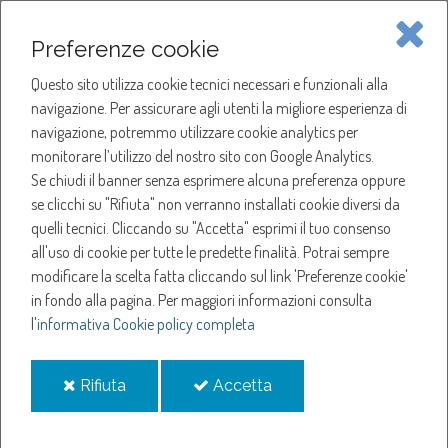
Piave Servizi S.p.A.
Preferenze cookie
Questo sito utilizza cookie tecnici necessari e funzionali alla
SOCIETÀ
navigazione. Per assicurare agli utenti la migliore esperienza di
navigazione, potremmo utilizzare cookie analytics per
HOME
ACQUA
monitorare l’utilizzo del nostro sito con Google Analytics.
NOTIZIE
NEWS
Se chiudi il banner senza esprimere alcuna preferenza oppure
SERVIZI
ANNO 2024
se clicchi su "Rifiuta" non verranno installati cookie diversi da
GENNAIO
quelli tecnici. Cliccando su "Accetta" esprimi il tuo consenso
NOTIZIE
SOSPENSIONE EROGAZIONE ACQUA A CIMADOLMO
all'uso di cookie per tutte le predette finalità.
Potrai sempre
modificare la scelta fatta cliccando sul link 'Preferenze cookie'
Sospensione
in fondo alla pagina.
Per maggiori informazioni consulta
l'
informativa Cookie policy completa
erogazione acqua a
i
i
Rifiuta
Accetta
Cimadolmo
cookie
cookie