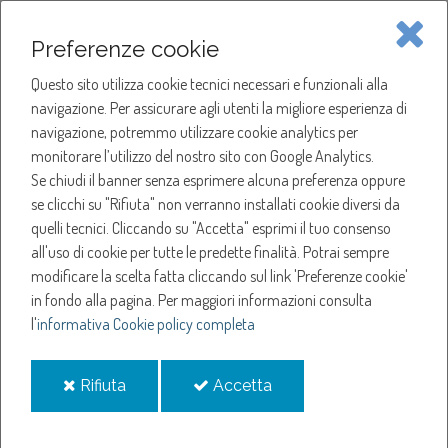
Piave Servizi S.p.A.
Preferenze cookie
Questo sito utilizza cookie tecnici necessari e funzionali alla
SOCIETÀ
navigazione. Per assicurare agli utenti la migliore esperienza di
navigazione, potremmo utilizzare cookie analytics per
HOME
ACQUA
monitorare l’utilizzo del nostro sito con Google Analytics.
NOTIZIE
NEWS
Se chiudi il banner senza esprimere alcuna preferenza oppure
SERVIZI
ANNO 2023
se clicchi su "Rifiuta" non verranno installati cookie diversi da
OTTOBRE
quelli tecnici. Cliccando su "Accetta" esprimi il tuo consenso
NOTIZIE
CONEGLIANO, TAGLIO DEL NASTRO PER LA RESTAURATA CENTRALE DELL’ACQUA
all'uso di cookie per tutte le predette finalità.
Potrai sempre
modificare la scelta fatta cliccando sul link 'Preferenze cookie'
Conegliano, taglio del
in fondo alla pagina.
Per maggiori informazioni consulta
l'
informativa Cookie policy completa
nastro per la restaurata
i
i
Rifiuta
Accetta
centrale dell’acqua
cookie
cookie