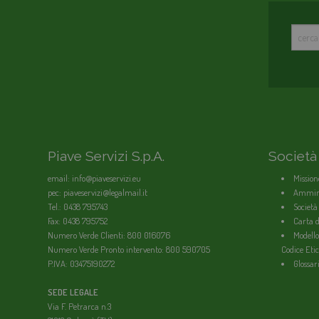
Piave Servizi S.p.A.
Società
email: info@piaveservizi.eu
Mission
pec: piaveservizi@legalmail.it
Ammini
Tel.: 0438 795743
Società
Fax: 0438 795752
Carta de
Numero Verde Clienti: 800 016076
Modello
Numero Verde Pronto intervento: 800 590705
Codice Etic
P.IVA: 03475190272
Glossar
SEDE LEGALE
Via F. Petrarca n.3