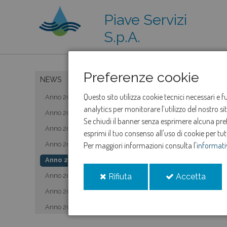
Piave Servizi
S.p.A.
Preferenze cookie
NEWS
Questo sito utilizza cookie tecnici necessari e 
Anno 2019
analytics per monitorare l’utilizzo del nostro s
Anno 2020
Se chiudi il banner senza esprimere alcuna prefe
Anno 2021
esprimi il tuo consenso all'uso di cookie per tut
Anno 2022
Per maggiori informazioni consulta l'
informati
Anno 2023
i
i
Anno 2024
Rifiuta
Accetta
cookie
cooki
Anno 2025
Anno 2026