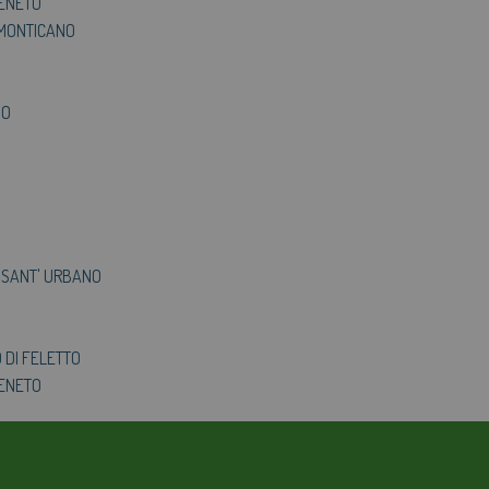
VENETO
 MONTICANO
AGEVOLAZIONI TARIFFARIE
PERDITE OCCULTE - FONDO ACQUA PER TE
NO
BOLLETTA SEMPLICE
GLOSSARIO
QUALITÀ CONTRATTUALE
CONCILIAZIONE
I SANT' URBANO
CASA DELL'ACQUA
MICROFINANZIAMENTI PER ALLACCI FOGNARI
O DI FELETTO
VENETO