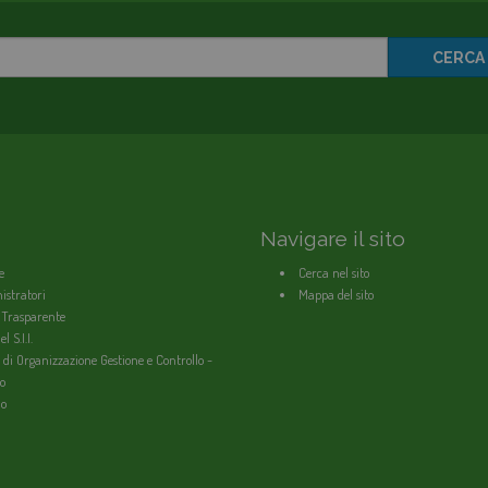
CERCA
Navigare il sito
e
Cerca nel sito
stratori
Mappa del sito
 Trasparente
l S.I.I.
 di Organizzazione Gestione e Controllo -
o
io