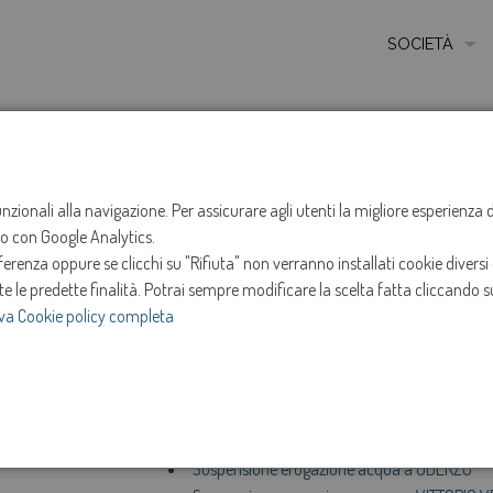
SOCIETÀ
MISSIONE
STORIA
HOME
NOTIZIE
NEWS
ANNO 2023
SETTEM
ETICA E VALORI
funzionali alla navigazione. Per assicurare agli utenti la migliore esperienz
Settembre
ito con Google Analytics.
CERTIFICAZIONI
renza oppure se clicchi su "Rifiuta" non verranno installati cookie diversi 
MODELLO DI ORG
te le predette finalità.
Potrai sempre modificare la scelta fatta cliccando su
Sospensione erogazione acqua a ODERZO
va Cookie policy completa
AMMINISTRATOR
Sospensione erogazione acqua a CASALE SU
Sospensione erogazione acqua a SAN PIETR
SOCIETÀ TRASP
Sospensione erogazione acqua a VITTORIO 
e
INVESTOR RELAT
Sospensione erogazione acqua a SAN PIETR
Sospensione erogazione acqua a SAN PIETR
Sospensione erogazione acqua a ODERZO