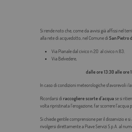
Si rende noto che, come da avvisi già affissi nel ter
alla rete di acquedotto, nel Comune di
San Pietro d
Via Pianale dal civico n.20 al civico n.83;
Via Belvedere,
dalle ore 13:30 alle or
In caso di condizioni meteorologiche sfavorevoli i la
Ricordarsi di
raccogliere scorte d'acqua
se si riti
volta ripristinata l'erogazione, far scorrere l'acqua
Si chiede gentile comprensione per il disservizio e si
rivolgersi direttamente a Piave Servizi S.p.A. al nu