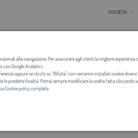
SOCIETÀ
MISSIONE
STORIA
HOME
NOTIZIE
NEWS
ANNO 2023
AGOSTO
ETICA E VALORI
funzionali alla navigazione. Per assicurare agli utenti la migliore esperienz
Sospensione ero
ito con Google Analytics.
CERTIFICAZIONI
renza oppure se clicchi su "Rifiuta" non verranno installati cookie diversi 
MODELLO DI ORG
PIETRO di FELET
te le predette finalità.
Potrai sempre modificare la scelta fatta cliccando su
va Cookie policy completa
AMMINISTRATOR
3-ago-2023
SOCIETÀ TRASP
e
Intervento in programma mercoledì 9 Agosto 202
INVESTOR RELAT