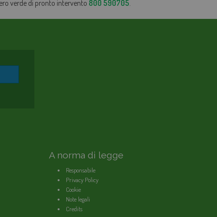
mero verde di pronto intervento
800 590705
.
A norma di legge
Responsabile
Privacy Policy
Cookie
Note legali
Credits