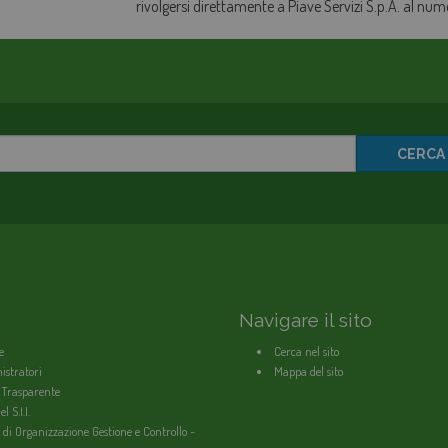
rivolgersi direttamente a Piave Servizi S.p.A. al nu
CERCA
Navigare il sito
e
Cerca nel sito
stratori
Mappa del sito
 Trasparente
l S.I.I.
 di Organizzazione Gestione e Controllo -