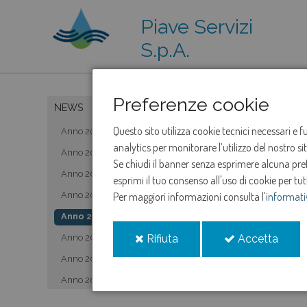
Piave Servizi
S.p.A.
Preferenze cookie
NEWS
Questo sito utilizza cookie tecnici necessari e 
Anno 2019
analytics per monitorare l’utilizzo del nostro s
Anno 2020
Se chiudi il banner senza esprimere alcuna prefe
Anno 2021
esprimi il tuo consenso all'uso di cookie per tut
Anno 2022
Per maggiori informazioni consulta l'
informati
Anno 2023
i
i
Anno 2024
Rifiuta
Accetta
cookie
cooki
Anno 2025
Anno 2026