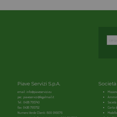
Piave Servizi S.p.A.
Società
email: info@piaveservizi.eu
Mission
pec: piaveservizi@legalmail.it
Ammini
Tel.: 0438 795743
Società
Fax: 0438 795752
Carta de
Numero Verde Clienti: 800 016076
Modello