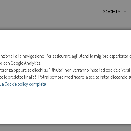
SOCIETÀ
MISSIONE
STORIA
HOME
NOTIZIE
NEWS
ANNO 2023
FEBBRA
ETICA E VALORI
funzionali alla navigazione. Per assicurare agli utenti la migliore esperienz
Sospensione ero
ito con Google Analytics.
CERTIFICAZIONI
renza oppure se clicchi su "Rifiuta" non verranno installati cookie diversi 
MODELLO DI ORG
Motta di Livenza
te le predette finalità.
Potrai sempre modificare la scelta fatta cliccando su
va Cookie policy completa
AMMINISTRATOR
20-feb-2023
SOCIETÀ TRASP
e
Intervento in programma dalle ore 13:00 alle ore 17
INVESTOR RELAT
22 febbraio 2023.