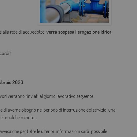
AGEVOLAZIONI TARIFFARIE
PERDITE OCCULTE - FONDO ACQUA PER TE
e alla rete di acquedotto,
verrà sospesa l'
erogazione idrica
BOLLETTA SEMPLICE
GLOSSARIO
cardi);
QUALITÀ CONTRATTUALE
CONCILIAZIONE
CASA DELL'ACQUA
ebbraio 2023.
MICROFINANZIAMENTI PER ALLACCI FOGNARI
vori verranno rinviati al giorno lavorativo seguente.
ene di averne bisogno nel periodo di interruzione del servizio; una
 per qualche minuto.
 avvisa che per tutte le ulteriori informazioni sarà possibile