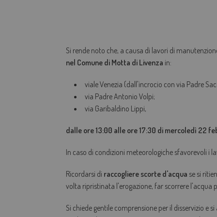
Si rende noto che, a causa di lavori di manutenzion
nel Comune di Motta di Livenza
in:
viale Venezia (dall'incrocio con via Padre Sac
via Padre Antonio Volpi;
via Garibaldino Lippi,
dalle ore 13:00 alle ore 17:30 di mercoledì 22 f
In caso di condizioni meteorologiche sfavorevoli i la
Ricordarsi di
raccogliere scorte d'acqua
se si riti
volta ripristinata l'erogazione, far scorrere l'acqua
Si chiede gentile comprensione per il disservizio e si