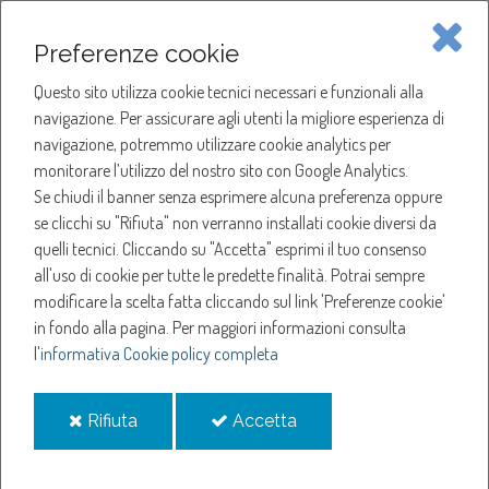
Piave Servizi S.p.A.
Preferenze cookie
Questo sito utilizza cookie tecnici necessari e funzionali alla
SOCIETÀ
navigazione. Per assicurare agli utenti la migliore esperienza di
navigazione, potremmo utilizzare cookie analytics per
HOME
ACQUA
monitorare l’utilizzo del nostro sito con Google Analytics.
NOTIZIE
NEWS
Se chiudi il banner senza esprimere alcuna preferenza oppure
SERVIZI
ANNO 2023
se clicchi su "Rifiuta" non verranno installati cookie diversi da
FEBBRAIO
quelli tecnici. Cliccando su "Accetta" esprimi il tuo consenso
NOTIZIE
SOSPENSIONE EROGAZIONE ACQUA A CONEGLIANO
all'uso di cookie per tutte le predette finalità.
Potrai sempre
modificare la scelta fatta cliccando sul link 'Preferenze cookie'
Sospensione
in fondo alla pagina.
Per maggiori informazioni consulta
l'
informativa Cookie policy completa
erogazione acqua a
i
i
Rifiuta
Accetta
Conegliano
cookie
cookie