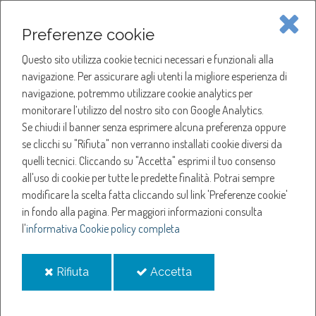
Piave Servizi S.p.A.
Preferenze cookie
Questo sito utilizza cookie tecnici necessari e funzionali alla
SOCIETÀ
navigazione. Per assicurare agli utenti la migliore esperienza di
navigazione, potremmo utilizzare cookie analytics per
HOME
ACQUA
monitorare l’utilizzo del nostro sito con Google Analytics.
NOTIZIE
NEWS
Se chiudi il banner senza esprimere alcuna preferenza oppure
SERVIZI
ANNO 2022
se clicchi su "Rifiuta" non verranno installati cookie diversi da
DICEMBRE
quelli tecnici. Cliccando su "Accetta" esprimi il tuo consenso
NOTIZIE
all'uso di cookie per tutte le predette finalità.
Potrai sempre
Dicembre
modificare la scelta fatta cliccando sul link 'Preferenze cookie'
in fondo alla pagina.
Per maggiori informazioni consulta
l'
informativa Cookie policy completa
Sciopero FILCTEM-CGIL
Chiusura sportelli nel periodo natalizio
i
i
Rifiuta
Accetta
Sostituzione massiva misuratori
cookie
cookie
Guasto elettrico: chiusura sportelli e uffici