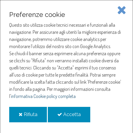
Piave Servizi S.p.A.
Preferenze cookie
Questo sito utilizza cookie tecnici necessari e funzionali alla
SOCIETÀ
navigazione. Per assicurare agli utenti la migliore esperienza di
navigazione, potremmo utilizzare cookie analytics per
HOME
ACQUA
monitorare l’utilizzo del nostro sito con Google Analytics.
NOTIZIE
NEWS
Se chiudi il banner senza esprimere alcuna preferenza oppure
SERVIZI
ANNO 2022
se clicchi su "Rifiuta" non verranno installati cookie diversi da
NOVEMBRE
quelli tecnici. Cliccando su "Accetta" esprimi il tuo consenso
NOTIZIE
AVVISO PER GLI ADERENTI AL FONDO "ACQUA PER TE"
all'uso di cookie per tutte le predette finalità.
Potrai sempre
modificare la scelta fatta cliccando sul link 'Preferenze cookie'
Avviso per gli aderenti
in fondo alla pagina.
Per maggiori informazioni consulta
l'
informativa Cookie policy completa
al Fondo "Acqua Per Te"
i
i
Rifiuta
Accetta
cookie
cookie
6-nov-2022