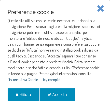
Piave Servizi S.p.A.
Preferenze cookie
Questo sito utilizza cookie tecnici necessari e funzionali alla
SOCIETÀ
navigazione. Per assicurare agli utenti la migliore esperienza di
navigazione, potremmo utilizzare cookie analytics per
HOME
ACQUA
monitorare l’utilizzo del nostro sito con Google Analytics.
NOTIZIE
NEWS
Se chiudi il banner senza esprimere alcuna preferenza oppure
SERVIZI
ANNO 2022
se clicchi su "Rifiuta" non verranno installati cookie diversi da
NOVEMBRE
quelli tecnici. Cliccando su "Accetta" esprimi il tuo consenso
NOTIZIE
AVVISO PROCEDURA DI SELEZIONE
all'uso di cookie per tutte le predette finalità.
Potrai sempre
modificare la scelta fatta cliccando sul link 'Preferenze cookie'
Avviso procedura di
in fondo alla pagina.
Per maggiori informazioni consulta
l'
informativa Cookie policy completa
selezione
i
i
Rifiuta
Accetta
cookie
cookie
16-nov-2022