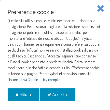
Piave Servizi S.p.A.
Preferenze cookie
Questo sito utilizza cookie tecnici necessari e funzionali alla
SOCIETÀ
navigazione. Per assicurare agli utenti la migliore esperienza di
navigazione, potremmo utilizzare cookie analytics per
HOME
ACQUA
monitorare l’utilizzo del nostro sito con Google Analytics.
NOTIZIE
NEWS
Se chiudi il banner senza esprimere alcuna preferenza oppure
SERVIZI
ANNO 2022
se clicchi su "Rifiuta" non verranno installati cookie diversi da
NOVEMBRE
quelli tecnici. Cliccando su "Accetta" esprimi il tuo consenso
NOTIZIE
AGGIORNAMENTO CARTA DEL SERVIZIO IDRICO INTEGRATO
all'uso di cookie per tutte le predette finalità.
Potrai sempre
modificare la scelta fatta cliccando sul link 'Preferenze cookie'
Aggiornamento Carta
in fondo alla pagina.
Per maggiori informazioni consulta
l'
informativa Cookie policy completa
del Servizio Idrico
i
i
Rifiuta
Accetta
Integrato
cookie
cookie