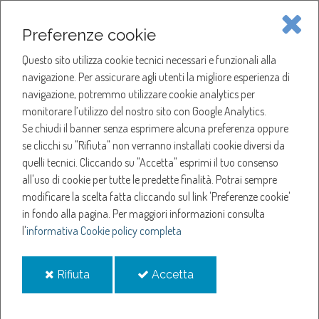
Piave Servizi S.p.A.
Preferenze cookie
Questo sito utilizza cookie tecnici necessari e funzionali alla
SOCIETÀ
navigazione. Per assicurare agli utenti la migliore esperienza di
navigazione, potremmo utilizzare cookie analytics per
HOME
ACQUA
monitorare l’utilizzo del nostro sito con Google Analytics.
NOTIZIE
NEWS
Se chiudi il banner senza esprimere alcuna preferenza oppure
SERVIZI
ANNO 2022
se clicchi su "Rifiuta" non verranno installati cookie diversi da
OTTOBRE
quelli tecnici. Cliccando su "Accetta" esprimi il tuo consenso
NOTIZIE
all'uso di cookie per tutte le predette finalità.
Potrai sempre
Ottobre
modificare la scelta fatta cliccando sul link 'Preferenze cookie'
in fondo alla pagina.
Per maggiori informazioni consulta
l'
informativa Cookie policy completa
Sospensione erogazione acqua a Susegana
Sospensione erogazione acqua a Vittorio Veneto
i
i
Rifiuta
Accetta
Sospensione erogazione acqua a Mareno di Piave
cookie
cookie
Sospensione erogazione acqua a Roncade
Sospensione erogazione acqua a Marcon