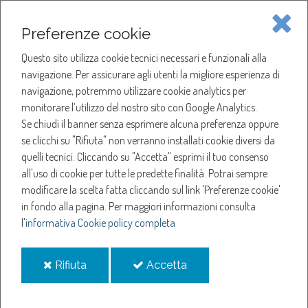
Piave Servizi S.p.A.
Preferenze cookie
Questo sito utilizza cookie tecnici necessari e funzionali alla
SOCIETÀ
navigazione. Per assicurare agli utenti la migliore esperienza di
navigazione, potremmo utilizzare cookie analytics per
HOME
ACQUA
monitorare l’utilizzo del nostro sito con Google Analytics.
NOTIZIE
NEWS
Se chiudi il banner senza esprimere alcuna preferenza oppure
SERVIZI
ANNO 2022
se clicchi su "Rifiuta" non verranno installati cookie diversi da
SETTEMBRE
quelli tecnici. Cliccando su "Accetta" esprimi il tuo consenso
NOTIZIE
SOSPENSIONE EROGAZIONE ACQUA A CASALE SUL SILE
all'uso di cookie per tutte le predette finalità.
Potrai sempre
modificare la scelta fatta cliccando sul link 'Preferenze cookie'
Sospensione
in fondo alla pagina.
Per maggiori informazioni consulta
l'
informativa Cookie policy completa
erogazione acqua a
i
i
Rifiuta
Accetta
Casale sul Sile
cookie
cookie