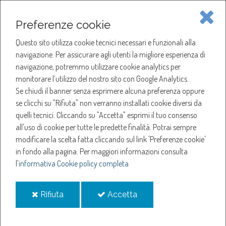
Piave Servizi S.p.A.
Preferenze cookie
Questo sito utilizza cookie tecnici necessari e funzionali alla
SOCIETÀ
navigazione. Per assicurare agli utenti la migliore esperienza di
navigazione, potremmo utilizzare cookie analytics per
HOME
ACQUA
monitorare l’utilizzo del nostro sito con Google Analytics.
NOTIZIE
NEWS
Se chiudi il banner senza esprimere alcuna preferenza oppure
SERVIZI
ANNO 2021
se clicchi su "Rifiuta" non verranno installati cookie diversi da
LUGLIO
quelli tecnici. Cliccando su "Accetta" esprimi il tuo consenso
NOTIZIE
AVVISO PROCEDURA DI SELEZIONE
all'uso di cookie per tutte le predette finalità.
Potrai sempre
modificare la scelta fatta cliccando sul link 'Preferenze cookie'
Avviso procedura di
in fondo alla pagina.
Per maggiori informazioni consulta
l'
informativa Cookie policy completa
selezione
i
i
Rifiuta
Accetta
cookie
cookie
28-apr-2021