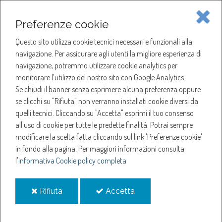
Piave Servizi S.p.A.
Preferenze cookie
Questo sito utilizza cookie tecnici necessari e funzionali alla
SOCIETÀ
navigazione. Per assicurare agli utenti la migliore esperienza di
navigazione, potremmo utilizzare cookie analytics per
HOME
ACQUA
monitorare l’utilizzo del nostro sito con Google Analytics.
NOTIZIE
NEWS
Se chiudi il banner senza esprimere alcuna preferenza oppure
SERVIZI
ANNO 2021
se clicchi su "Rifiuta" non verranno installati cookie diversi da
MAGGIO
quelli tecnici. Cliccando su "Accetta" esprimi il tuo consenso
NOTIZIE
RIPARAZIONE URGENTE IN ZONA SUD - AGGIORNAMENTO
all'uso di cookie per tutte le predette finalità.
Potrai sempre
modificare la scelta fatta cliccando sul link 'Preferenze cookie'
Riparazione urgente in
in fondo alla pagina.
Per maggiori informazioni consulta
l'
informativa Cookie policy completa
zona sud -
i
i
Rifiuta
Accetta
Aggiornamento
cookie
cookie