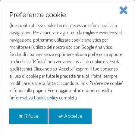
Piave Servizi S.p.A.
Preferenze cookie
Questo sito utilizza cookie tecnici necessari e funzionali alla
SOCIETÀ
navigazione. Per assicurare agli utenti la migliore esperienza di
navigazione, potremmo utilizzare cookie analytics per
HOME
ACQUA
monitorare l’utilizzo del nostro sito con Google Analytics.
NOTIZIE
NEWS
Se chiudi il banner senza esprimere alcuna preferenza oppure
SERVIZI
ANNO 2021
se clicchi su "Rifiuta" non verranno installati cookie diversi da
MAGGIO
quelli tecnici. Cliccando su "Accetta" esprimi il tuo consenso
NOTIZIE
SOSPENSIONE EROGAZIONE ACQUA A SAN VENDEMIANO
all'uso di cookie per tutte le predette finalità.
Potrai sempre
modificare la scelta fatta cliccando sul link 'Preferenze cookie'
Sospensione
in fondo alla pagina.
Per maggiori informazioni consulta
l'
informativa Cookie policy completa
erogazione acqua a
i
i
Rifiuta
Accetta
San Vendemiano
cookie
cookie