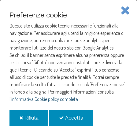
Piave Servizi S.p.A.
Preferenze cookie
Questo sito utilizza cookie tecnici necessari e funzionali alla
SOCIETÀ
navigazione. Per assicurare agli utenti la migliore esperienza di
navigazione, potremmo utilizzare cookie analytics per
HOME
ACQUA
monitorare l’utilizzo del nostro sito con Google Analytics.
NOTIZIE
NEWS
Se chiudi il banner senza esprimere alcuna preferenza oppure
SERVIZI
ANNO 2021
se clicchi su "Rifiuta" non verranno installati cookie diversi da
MAGGIO
quelli tecnici. Cliccando su "Accetta" esprimi il tuo consenso
NOTIZIE
SOSPENSIONE EROGAZIONE ACQUA A RONCADE
all'uso di cookie per tutte le predette finalità.
Potrai sempre
modificare la scelta fatta cliccando sul link 'Preferenze cookie'
Sospensione
in fondo alla pagina.
Per maggiori informazioni consulta
l'
informativa Cookie policy completa
erogazione acqua a
i
i
Rifiuta
Accetta
Roncade
cookie
cookie