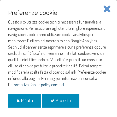
Piave Servizi S.p.A.
Preferenze cookie
Questo sito utilizza cookie tecnici necessari e funzionali alla
SOCIETÀ
navigazione. Per assicurare agli utenti la migliore esperienza di
navigazione, potremmo utilizzare cookie analytics per
HOME
ACQUA
monitorare l’utilizzo del nostro sito con Google Analytics.
NOTIZIE
NEWS
Se chiudi il banner senza esprimere alcuna preferenza oppure
SERVIZI
ANNO 2020
se clicchi su "Rifiuta" non verranno installati cookie diversi da
LUGLIO
quelli tecnici. Cliccando su "Accetta" esprimi il tuo consenso
NOTIZIE
SOSPENSIONE EROGAZIONE ACQUA A SUSEGANA
all'uso di cookie per tutte le predette finalità.
Potrai sempre
modificare la scelta fatta cliccando sul link 'Preferenze cookie'
Sospensione
in fondo alla pagina.
Per maggiori informazioni consulta
l'
informativa Cookie policy completa
erogazione acqua a
i
i
Rifiuta
Accetta
Susegana
cookie
cookie