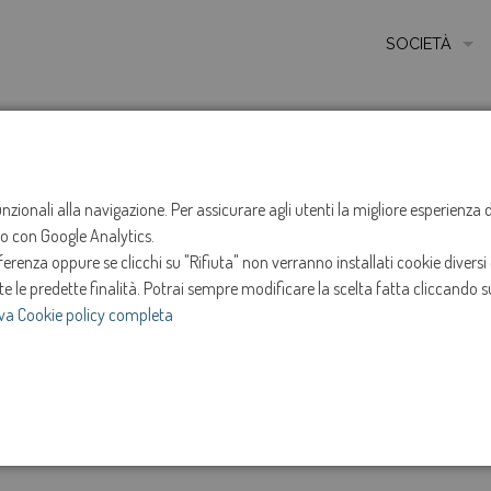
SOCIETÀ
MISSIONE
STORIA
HOME
NOTIZIE
NEWS
ANNO 2020
FEBBRA
ETICA E VALORI
funzionali alla navigazione. Per assicurare agli utenti la migliore esperienz
chiusura sportelli
ito con Google Analytics.
CERTIFICAZIONI
renza oppure se clicchi su "Rifiuta" non verranno installati cookie diversi 
MODELLO DI ORG
te le predette finalità.
Potrai sempre modificare la scelta fatta cliccando su
12-feb-2020
va Cookie policy completa
AMMINISTRATOR
Si comunica che il pomeriggio di giovedì 13/02 tutti
SOCIETÀ TRASP
dipendenti
e
INVESTOR RELAT