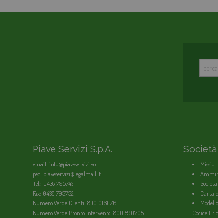
Piave Servizi S.p.A.
Società
email: info@piaveservizi.eu
Mission
pec: piaveservizi@legalmail.it
Ammini
Tel.: 0438 795743
Società
Fax: 0438 795752
Carta de
Numero Verde Clienti: 800 016076
Modello
Numero Verde Pronto intervento: 800 590705
Codice Etic