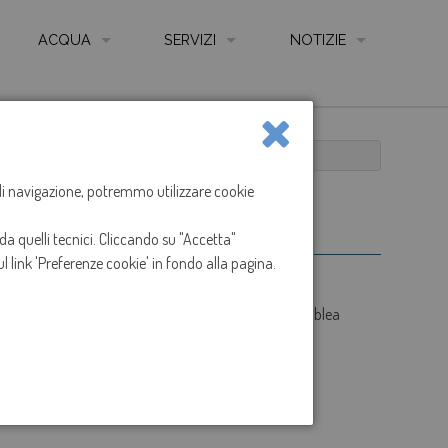
ACQUA
SERVIZI
NOTIZIE
QUALITÀ DELL'ACQUA
AUTOLETTURA CONTATORE ONLINE
NEWS
LE FONTI
COME LEGGERE IL CONTATORE
IO
CHIUSURA SPORTELLI
LE RETI
CARTA SERVIZIO IDRICO INTEGRATO
a di navigazione, potremmo utilizzare cookie
IMPIANTI DI DEPURAZIONE
REGOLAMENTO SERVIZIO IDRICO INTEGRATO
da quelli tecnici. Cliccando su "Accetta"
ANIZZAZIONE GESTIONE E CONTROLLO - CODICE ETICO
CONTATTI, UFFICI, SPORTELLI E ORARI
l link 'Preferenze cookie' in fondo alla pagina.
I
SPORTELLO ON LINE
 gli sportelli al pubblico rimarranno chiusi per assemblea
ARENTE
MODULISTICA
IONS
RECLAMI
TARIFFE
TABELLE ONERI PRESTAZIONI E SERVIZI ACCESSO