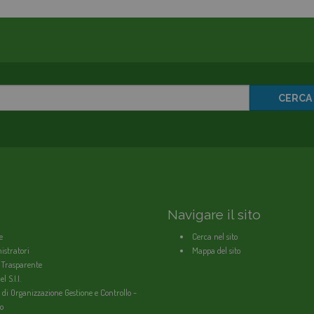
CERCA
Navigare il sito
e
Cerca nel sito
stratori
Mappa del sito
 Trasparente
l S.I.I.
 di Organizzazione Gestione e Controllo -
o