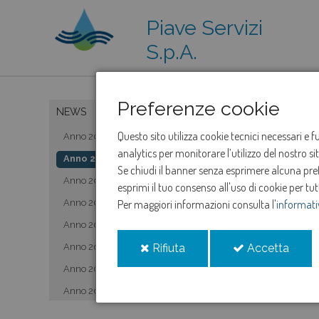
Piave Servizi
S.p.A.
Preferenze cookie
NEWS
Questo sito utilizza cookie tecnici necessari e 
Anno 2019
analytics per monitorare l’utilizzo del nostro s
Anno 2020
Se chiudi il banner senza esprimere alcuna prefe
Anno 2021
esprimi il tuo consenso all'uso di cookie per tut
Anno 2022
Per maggiori informazioni consulta l'
informati
Anno 2023
i
i
Anno 2024
Rifiuta
Accetta
cookie
cooki
Anno 2025
Anno 2026