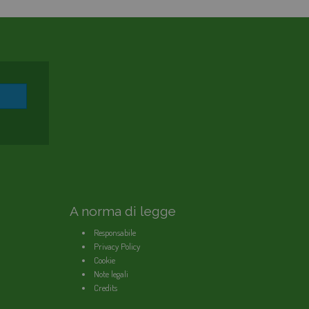
AGEVOLAZIONI TARIFFARIE
PERDITE OCCULTE - FONDO ACQUA PER TE
BOLLETTA SEMPLICE
GLOSSARIO
QUALITÀ CONTRATTUALE
CONCILIAZIONE
CASA DELL'ACQUA
MICROFINANZIAMENTI PER ALLACCI FOGNARI
A norma di legge
Responsabile
Privacy Policy
Cookie
Note legali
Credits