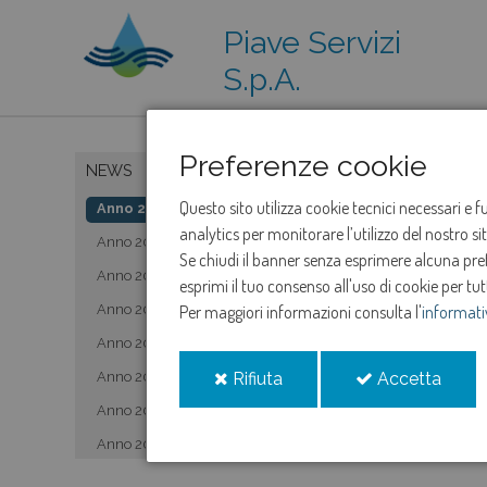
Piave Servizi
S.p.A.
Preferenze cookie
NEWS
Questo sito utilizza cookie tecnici necessari e 
Anno 2019
analytics per monitorare l’utilizzo del nostro s
Anno 2020
Se chiudi il banner senza esprimere alcuna prefe
Anno 2021
esprimi il tuo consenso all'uso di cookie per tut
Anno 2022
Per maggiori informazioni consulta l'
informati
Anno 2023
i
i
Anno 2024
Rifiuta
Accetta
cookie
cooki
Anno 2025
Anno 2026