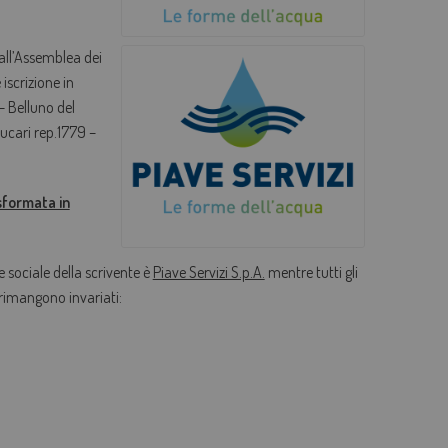
AGEVOLAZIONI TARIFFARIE
all’Assemblea dei
PERDITE OCCULTE - FONDO ACQUA PER TE
iscrizione in
- Belluno del
BOLLETTA SEMPLICE
ucari rep.1779 –
GLOSSARIO
QUALITÀ CONTRATTUALE
asformata in
CONCILIAZIONE
CASA DELL'ACQUA
 sociale della scrivente è
Piave Servizi S.p.A.
mentre tutti gli
, rimangono invariati:
MICROFINANZIAMENTI PER ALLACCI FOGNARI