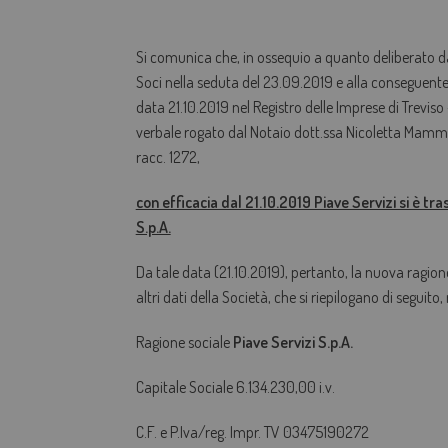
Si comunica che, in ossequio a quanto deliberato d
Soci nella seduta del 23.09.2019 e alla conseguente 
data 21.10.2019 nel Registro delle Imprese di Treviso 
verbale rogato dal Notaio dott.ssa Nicoletta Mamm
racc. 1272,
con efficacia dal 21.10.2019 Piave Servizi si è tr
S.p.A.
Da tale data (21.10.2019), pertanto, la nuova ragione
altri dati della Società, che si riepilogano di seguito
Ragione sociale
Piave Servizi S.p.A.
Capitale Sociale 6.134.230,00 i.v.
C.F. e P.Iva/reg. Impr. TV 03475190272