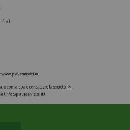
)
e (TV)
è
www.piaveservizi.eu
.
nale
con la quale contattare la società:
e (info@piaveservizisrl.it).