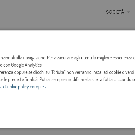
SOCIETÀ
MISSIONE
STORIA
HOME
NOTIZIE
NEWS
ANNO 2019
OTTOBR
ETICA E VALORI
funzionali alla navigazione. Per assicurare agli utenti la migliore esperienz
Trasformazione di 
ito con Google Analytics.
CERTIFICAZIONI
renza oppure se clicchi su "Rifiuta" non verranno installati cookie diversi 
MODELLO DI ORG
te le predette finalità.
Potrai sempre modificare la scelta fatta cliccando su
21-ott-2019
va Cookie policy completa
AMMINISTRATOR
Da oggi, 21 ottobre 2019
SOCIETÀ TRASP
e
INVESTOR RELAT