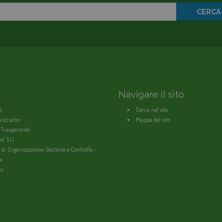
CERCA
Navigare il sito
e
Cerca nel sito
stratori
Mappa del sito
 Trasparente
l S.I.I.
 di Organizzazione Gestione e Controllo -
o
io