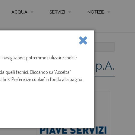
ACQUA
SERVIZI
NOTIZIE
QUALITÀ DELL'ACQUA
AUTOLETTURA CONTATORE ONLINE
NEWS
LE FONTI
COME LEGGERE IL CONTATORE
E
TRASFORMAZIONE DI PIAVE SERVIZI IN S.P.A.
LE RETI
CARTA SERVIZIO IDRICO INTEGRATO
a di navigazione, potremmo utilizzare cookie
Piave Servizi in S.p.A.
IMPIANTI DI DEPURAZIONE
REGOLAMENTO SERVIZIO IDRICO INTEGRATO
da quelli tecnici. Cliccando su "Accetta"
ANIZZAZIONE GESTIONE E CONTROLLO - CODICE ETICO
CONTATTI, UFFICI, SPORTELLI E ORARI
l link 'Preferenze cookie' in fondo alla pagina.
I
SPORTELLO ON LINE
ARENTE
MODULISTICA
IONS
RECLAMI
TARIFFE
TABELLE ONERI PRESTAZIONI E SERVIZI ACCESSO