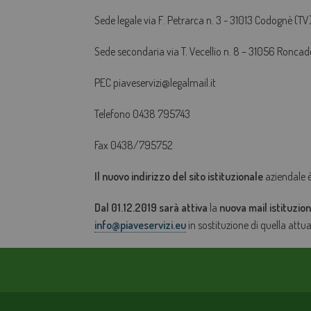
Sede legale via F. Petrarca n. 3 - 31013 Codognè (TV
Sede secondaria via T. Vecellio n. 8 – 31056 Roncad
PEC piaveservizi@legalmail.it
Telefono 0438 795743
Fax 0438/795752
Il nuovo indirizzo del sito istituzionale
aziendale 
Dal 01.12.2019 sarà attiva
la
nuova mail istituzio
info@piaveservizi.eu
in sostituzione di quella attual