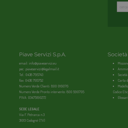
Piave Servizi S.p.A.
Società
email: info@piaveservizi.eu
Mission
pec: piaveservizi@legalmail.it
Ammini
Tel.: 0438 795743
Società
Fax: 0438 795752
Carta de
Numero Verde Clienti: 800 016076
Modello
Numero Verde Pronto intervento: 800 590705
Codice Etic
P.IVA: 03475190272
Glossar
SEDE LEGALE
Via F. Petrarca n.3
31013 Codognè (TV)