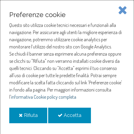
Piave Servizi S.p.A.
Preferenze cookie
Questo sito utilizza cookie tecnici necessari e funzionali alla
SOCIETÀ
navigazione. Per assicurare agli utenti la migliore esperienza di
navigazione, potremmo utilizzare cookie analytics per
HOME
ACQUA
monitorare l’utilizzo del nostro sito con Google Analytics.
NOTIZIE
NEWS
Se chiudi il banner senza esprimere alcuna preferenza oppure
SERVIZI
ANNO 2019
se clicchi su "Rifiuta" non verranno installati cookie diversi da
LUGLIO
quelli tecnici. Cliccando su "Accetta" esprimi il tuo consenso
NOTIZIE
AVVISI PROCEDURE DI SELEZIONE
all'uso di cookie per tutte le predette finalità.
Potrai sempre
modificare la scelta fatta cliccando sul link 'Preferenze cookie'
Avvisi procedure di
in fondo alla pagina.
Per maggiori informazioni consulta
l'
informativa Cookie policy completa
selezione
i
i
Rifiuta
Accetta
cookie
cookie
14-ago-2019