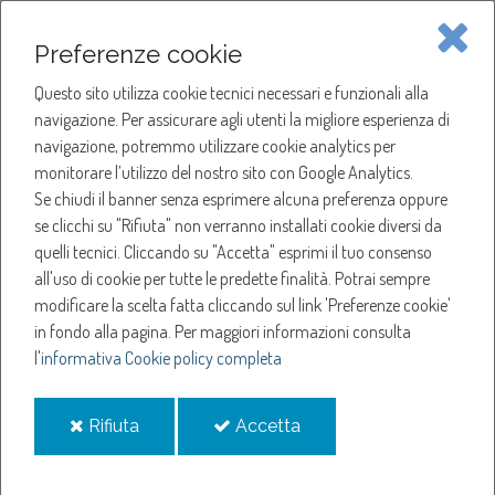
Piave Servizi S.p.A.
Preferenze cookie
Questo sito utilizza cookie tecnici necessari e funzionali alla
SOCIETÀ
navigazione. Per assicurare agli utenti la migliore esperienza di
navigazione, potremmo utilizzare cookie analytics per
HOME
ACQUA
monitorare l’utilizzo del nostro sito con Google Analytics.
NOTIZIE
NEWS
Se chiudi il banner senza esprimere alcuna preferenza oppure
SERVIZI
ANNO 2019
se clicchi su "Rifiuta" non verranno installati cookie diversi da
FEBBRAIO
quelli tecnici. Cliccando su "Accetta" esprimi il tuo consenso
NOTIZIE
INDAGINE DI SODDISFAZIONE DEL CLIENTE
all'uso di cookie per tutte le predette finalità.
Potrai sempre
modificare la scelta fatta cliccando sul link 'Preferenze cookie'
Indagine di
in fondo alla pagina.
Per maggiori informazioni consulta
l'
informativa Cookie policy completa
soddisfazione del
i
i
Rifiuta
Accetta
cliente
cookie
cookie