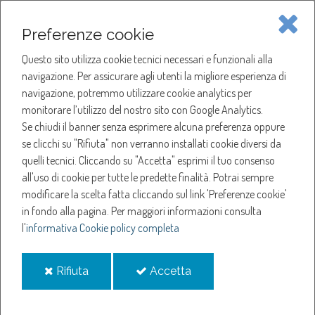
Piave Servizi S.p.A.
Preferenze cookie
Questo sito utilizza cookie tecnici necessari e funzionali alla
SOCIETÀ
navigazione. Per assicurare agli utenti la migliore esperienza di
navigazione, potremmo utilizzare cookie analytics per
HOME
ACQUA
monitorare l’utilizzo del nostro sito con Google Analytics.
NOTIZIE
NEWS
Se chiudi il banner senza esprimere alcuna preferenza oppure
SERVIZI
ANNO 2026
se clicchi su "Rifiuta" non verranno installati cookie diversi da
GIUGNO
quelli tecnici. Cliccando su "Accetta" esprimi il tuo consenso
NOTIZIE
all'uso di cookie per tutte le predette finalità.
Potrai sempre
Giugno
modificare la scelta fatta cliccando sul link 'Preferenze cookie'
in fondo alla pagina.
Per maggiori informazioni consulta
l'
informativa Cookie policy completa
Sospensione erogazione acqua a Oderzo
Sospensione erogazione acqua a Conegliano
i
i
Rifiuta
Accetta
il viaggio della gocciolina": premiate le scuole dell'infanzia
cookie
cookie
vincitrici della prima edizione"
Sospensione erogazione acqua a Salgareda