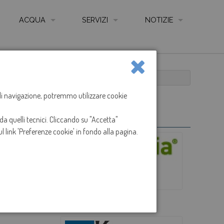
ACQUA
SERVIZI
NOTIZIE
QUALITÀ DELL'ACQUA
AUTOLETTURA CONTATORE ONLINE
NEWS
LE FONTI
COME LEGGERE IL CONTATORE
LE RETI
CARTA SERVIZIO IDRICO INTEGRATO
a di navigazione, potremmo utilizzare cookie
IMPIANTI DI DEPURAZIONE
REGOLAMENTO SERVIZIO IDRICO INTEGRATO
da quelli tecnici. Cliccando su "Accetta"
ANIZZAZIONE GESTIONE E CONTROLLO - CODICE ETICO
CONTATTI, UFFICI, SPORTELLI E ORARI
l link 'Preferenze cookie' in fondo alla pagina.
I
SPORTELLO ON LINE
ARENTE
MODULISTICA
logo Magnolia
IONS
RECLAMI
TARIFFE
TABELLE ONERI PRESTAZIONI E SERVIZI ACCESSO