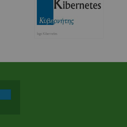
AGEVOLAZIONI TARIFFARIE
PERDITE OCCULTE - FONDO ACQUA PER TE
BOLLETTA SEMPLICE
logo Kibernetes
GLOSSARIO
QUALITÀ CONTRATTUALE
CONCILIAZIONE
CASA DELL'ACQUA
MICROFINANZIAMENTI PER ALLACCI FOGNARI