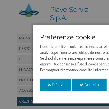
Piave Servizi
S.p.A.
Preferenze cookie
MAPPA DEL SITO
Questo sito utilizza cookie tecnici necessari e 
RESPONSABILE
analytics per monitorare l’utilizzo del nostro s
Se chiudi il banner senza esprimere alcuna prefe
COOKIE
esprimi il tuo consenso all'uso di cookie per tut
PRIVACY POLICY
Per maggiori informazioni consulta l'
informati
NOTE LEGALI
i
i
Rifiuta
Accetta
cookie
cooki
ACCESSIBILITÀ
CREDITS