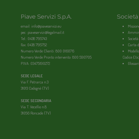
Piave Servizi S.p.A.
Società
email: info@piaveservizi.eu
Mission
pec: piaveservizi@legalmail.it
Ammini
Tel.: 0438 795743
Società
Fax: 0438 795752
Carta de
Numero Verde Clienti: 800 016076
Modello
Numero Verde Pronto intervento: 800 590705
Codice Etic
P.IVA: 03475190272
Glossar
SEDE LEGALE
Via F. Petrarca n.3
31013 Codognè (TV)
SEDE SECONDARIA
Via T. Vecellio n.8
31056 Roncade (TV)