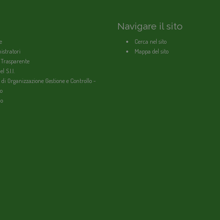
Navigare il sito
e
Cerca nel sito
stratori
Mappa del sito
 Trasparente
l S.I.I.
 di Organizzazione Gestione e Controllo -
o
io