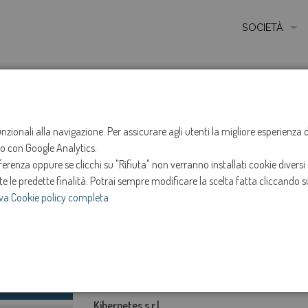
SOCIETÀ
MISSIONE
STORIA
HOME
INFO
CREDITS
ETICA E VALORI
funzionali alla navigazione. Per assicurare agli utenti la migliore esperienz
Credits
ito con Google Analytics.
CERTIFICAZIONI
renza oppure se clicchi su "Rifiuta" non verranno installati cookie diversi 
MODELLO DI ORG
te le predette finalità.
Potrai sempre modificare la scelta fatta cliccando su
Content Management System
va Cookie policy completa
AMMINISTRATOR
Magnolia CMS
- Community Edition 5
SOCIETÀ TRASP
e
INVESTOR RELAT
In collaborazione con:
Kibernetes s.r.l.