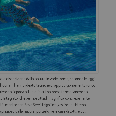
AGEVOLAZIONI TARIFFARIE
PERDITE OCCULTE - FONDO ACQUA PER TE
BOLLETTA SEMPLICE
GLOSSARIO
QUALITÀ CONTRATTUALE
CONCILIAZIONE
CASA DELL'ACQUA
MICROFINANZIAMENTI PER ALLACCI FOGNARI
 a disposizione dalla natura in varie forme, secondo le leggi
i gli uomini hanno ideato tecniche di approvigionamento idrico
arrivare all'epoca attuale, in cui ha preso forma, anche dal
ico Integrato, che per noi cittadini significa concretamente
vità, mentre per Piave Servizi significa gestire un sistema
ezioso dalla natura, portarlo nelle case di tutti, e poi,