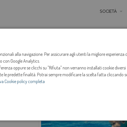
SOCIETÀ
MISSIONE
STORIA
HOME
ACQUA
ETICA E VALORI
funzionali alla navigazione. Per assicurare agli utenti la migliore esperienz
Acqua
ito con Google Analytics.
CERTIFICAZIONI
renza oppure se clicchi su "Rifiuta" non verranno installati cookie diversi 
MODELLO DI ORG
te le predette finalità.
Potrai sempre modificare la scelta fatta cliccando su
va Cookie policy completa
AMMINISTRATOR
SOCIETÀ TRASP
e
INVESTOR RELAT