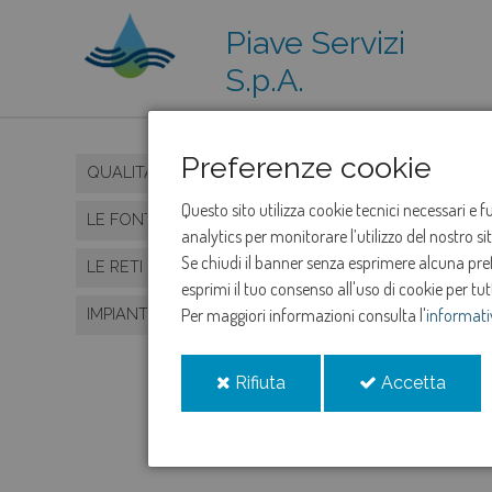
Piave Servizi
S.p.A.
Preferenze cookie
QUALITÀ DELL'ACQUA
Questo sito utilizza cookie tecnici necessari e 
LE FONTI
analytics per monitorare l’utilizzo del nostro s
Se chiudi il banner senza esprimere alcuna prefe
LE RETI
esprimi il tuo consenso all'uso di cookie per tut
IMPIANTI DI DEPURAZIONE
Per maggiori informazioni consulta l'
informati
i
i
Rifiuta
Accetta
cookie
cooki