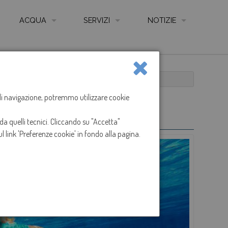
ACQUA
SERVIZI
NOTIZIE
QUALITÀ DELL'ACQUA
AUTOLETTURA CONTATORE ONLINE
NEWS
LE FONTI
COME LEGGERE IL CONTATORE
LE RETI
CARTA SERVIZIO IDRICO INTEGRATO
a di navigazione, potremmo utilizzare cookie
IMPIANTI DI DEPURAZIONE
REGOLAMENTO SERVIZIO IDRICO INTEGRATO
da quelli tecnici. Cliccando su "Accetta"
ANIZZAZIONE GESTIONE E CONTROLLO - CODICE ETICO
CONTATTI, UFFICI, SPORTELLI E ORARI
l link 'Preferenze cookie' in fondo alla pagina.
I
SPORTELLO ON LINE
ARENTE
MODULISTICA
IONS
RECLAMI
TARIFFE
TABELLE ONERI PRESTAZIONI E SERVIZI ACCESSO