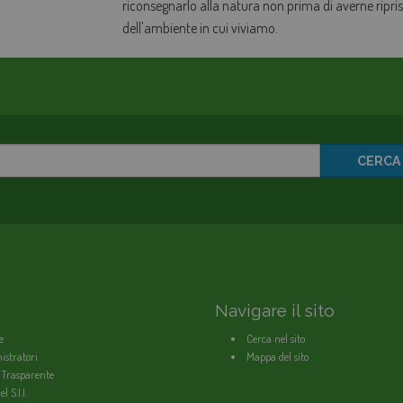
riconsegnarlo alla natura non prima di averne ripristi
dell'ambiente in cui viviamo.
CERCA
Navigare il sito
e
Cerca nel sito
stratori
Mappa del sito
 Trasparente
l S.I.I.