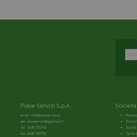
Piave Servizi S.p.A.
Società
email: info@piaveservizi.eu
Mission
pec: piaveservizi@legalmail.it
Ammini
Tel.: 0438 795743
Società
Fax: 0438 795752
Carta de