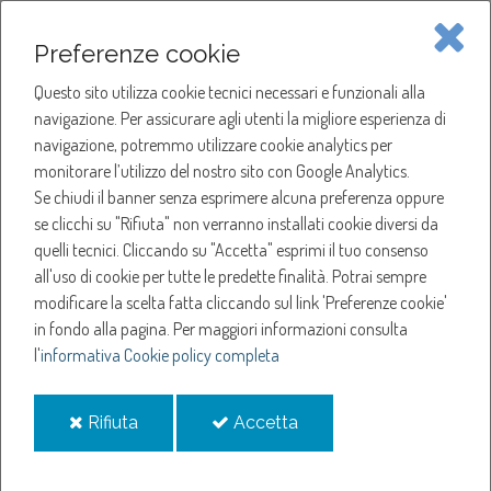
Piave Servizi S.p.A.
Preferenze cookie
Questo sito utilizza cookie tecnici necessari e funzionali alla
SOCIETÀ
navigazione. Per assicurare agli utenti la migliore esperienza di
navigazione, potremmo utilizzare cookie analytics per
HOME
ACQUA
monitorare l’utilizzo del nostro sito con Google Analytics.
NOTIZIE
NEWS
Se chiudi il banner senza esprimere alcuna preferenza oppure
SERVIZI
ANNO 2023
se clicchi su "Rifiuta" non verranno installati cookie diversi da
SETTEMBRE
quelli tecnici. Cliccando su "Accetta" esprimi il tuo consenso
NOTIZIE
all'uso di cookie per tutte le predette finalità.
Potrai sempre
Settembre
modificare la scelta fatta cliccando sul link 'Preferenze cookie'
in fondo alla pagina.
Per maggiori informazioni consulta
l'
informativa Cookie policy completa
Sospensione erogazione acqua a ODERZO
Sospensione erogazione acqua a CASALE SUL SILE
i
i
Rifiuta
Accetta
Sospensione erogazione acqua a SAN PIETRO DI FELETTO
cookie
cookie
Sospensione erogazione acqua a VITTORIO VENETO
Sospensione erogazione acqua a SAN PIETRO DI FELETTO