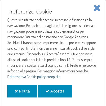
Piave Servizi S.p.A.
Preferenze cookie
Questo sito utilizza cookie tecnici necessari e funzionali alla
SOCIETÀ
navigazione. Per assicurare agli utenti la migliore esperienza di
navigazione, potremmo utilizzare cookie analytics per
HOME
ACQUA
monitorare l’utilizzo del nostro sito con Google Analytics.
NOTIZIE
NEWS
Se chiudi il banner senza esprimere alcuna preferenza oppure
SERVIZI
ANNO 2023
se clicchi su "Rifiuta" non verranno installati cookie diversi da
SETTEMBRE
quelli tecnici. Cliccando su "Accetta" esprimi il tuo consenso
NOTIZIE
SOSPENSIONE EROGAZIONE ACQUA A RONCADE
all'uso di cookie per tutte le predette finalità.
Potrai sempre
modificare la scelta fatta cliccando sul link 'Preferenze cookie'
Sospensione
in fondo alla pagina.
Per maggiori informazioni consulta
l'
informativa Cookie policy completa
erogazione acqua a
i
i
Rifiuta
Accetta
RONCADE
cookie
cookie