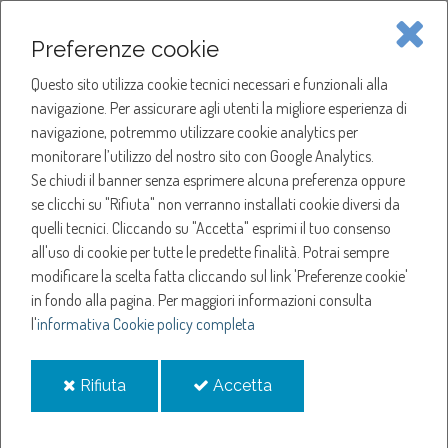
Piave Servizi S.p.A.
Preferenze cookie
Questo sito utilizza cookie tecnici necessari e funzionali alla
SOCIETÀ
navigazione. Per assicurare agli utenti la migliore esperienza di
navigazione, potremmo utilizzare cookie analytics per
HOME
ACQUA
monitorare l’utilizzo del nostro sito con Google Analytics.
NOTIZIE
NEWS
Se chiudi il banner senza esprimere alcuna preferenza oppure
SERVIZI
ANNO 2023
se clicchi su "Rifiuta" non verranno installati cookie diversi da
SETTEMBRE
quelli tecnici. Cliccando su "Accetta" esprimi il tuo consenso
NOTIZIE
SOSPENSIONE EROGAZIONE ACQUA A MEOLO
all'uso di cookie per tutte le predette finalità.
Potrai sempre
modificare la scelta fatta cliccando sul link 'Preferenze cookie'
Sospensione
in fondo alla pagina.
Per maggiori informazioni consulta
l'
informativa Cookie policy completa
erogazione acqua a
i
i
Rifiuta
Accetta
MEOLO
cookie
cookie