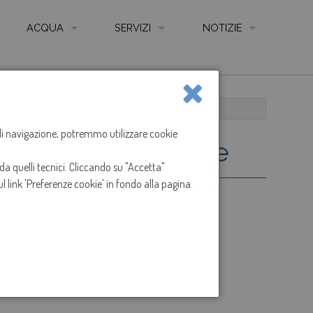
ACQUA
SERVIZI
NOTIZIE
QUALITÀ DELL'ACQUA
AUTOLETTURA CONTATORE ONLINE
NEWS
LE FONTI
COME LEGGERE IL CONTATORE
E
LE RETI
CARTA SERVIZIO IDRICO INTEGRATO
a di navigazione, potremmo utilizzare cookie
s - documentazione
IMPIANTI DI DEPURAZIONE
REGOLAMENTO SERVIZIO IDRICO INTEGRATO
da quelli tecnici. Cliccando su "Accetta"
ANIZZAZIONE GESTIONE E CONTROLLO - CODICE ETICO
CONTATTI, UFFICI, SPORTELLI E ORARI
l link 'Preferenze cookie' in fondo alla pagina.
I
SPORTELLO ON LINE
ARENTE
MODULISTICA
IONS
RECLAMI
TARIFFE
TABELLE ONERI PRESTAZIONI E SERVIZI ACCESSO