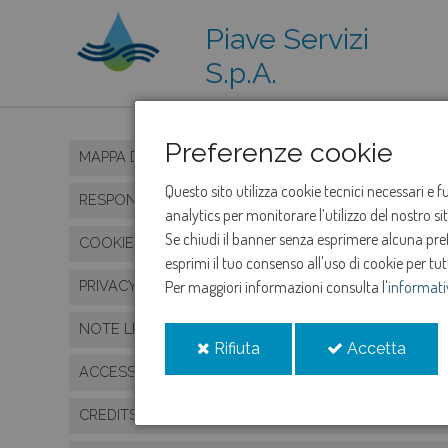
Piave Servizi
S.p.A.
Preferenze cookie
MAPPA DEL SITO
Questo sito utilizza cookie tecnici necessari e 
RESPONSABILE
analytics per monitorare l’utilizzo del nostro s
Se chiudi il banner senza esprimere alcuna prefe
COOKIE
esprimi il tuo consenso all'uso di cookie per tut
PRIVACY POLICY
Per maggiori informazioni consulta l'
informati
NOTE LEGALI
i
i
Rifiuta
Accetta
cookie
cooki
ACCESSIBILITÀ
CREDITS