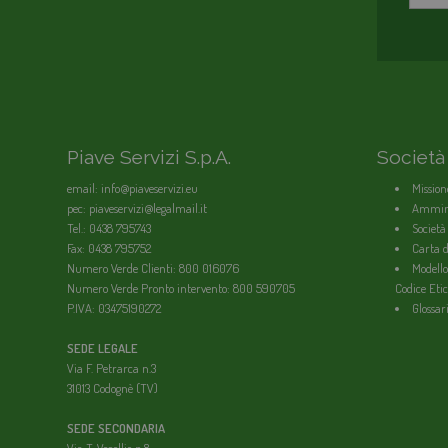
Piave Servizi S.p.A.
Società
email: info@piaveservizi.eu
Mission
pec: piaveservizi@legalmail.it
Ammini
Tel.: 0438 795743
Società
Fax: 0438 795752
Carta de
Numero Verde Clienti: 800 016076
Modello
Numero Verde Pronto intervento: 800 590705
Codice Etic
P.IVA: 03475190272
Glossar
SEDE LEGALE
Via F. Petrarca n.3
31013 Codognè (TV)
SEDE SECONDARIA