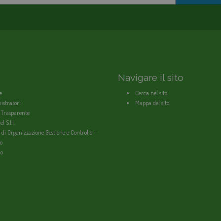
Navigare il sito
e
Cerca nel sito
stratori
Mappa del sito
 Trasparente
l S.I.I.
 di Organizzazione Gestione e Controllo -
o
io