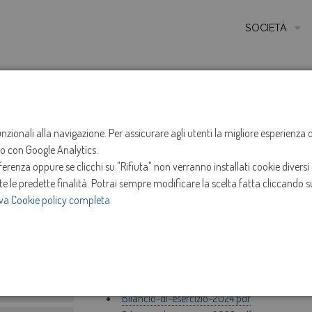
SOCIETÀ
MISSIONE
STORIA
HOME
INFO
INVESTOR RELATIONS - DOCUMENTAZION
ETICA E VALORI
funzionali alla navigazione. Per assicurare agli utenti la migliore esperienz
Investor relation
ito con Google Analytics.
CERTIFICAZIONI
renza oppure se clicchi su "Rifiuta" non verranno installati cookie diversi 
MODELLO DI ORG
te le predette finalità.
Potrai sempre modificare la scelta fatta cliccando su
Titoli di debito
va Cookie policy completa
AMMINISTRATOR
Documento di Ammissione IT0005482754
SOCIETÀ TRASP
Bilanci
e
INVESTOR RELAT
Bilancio-di-esercizio-2025.pdf
Bilancio-di-esercizio-2024.pdf