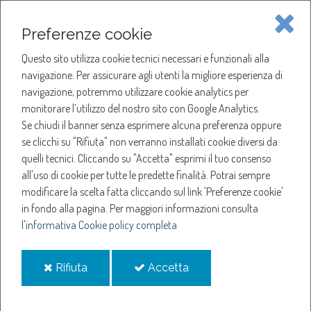
Piave Servizi S.p.A.
Preferenze cookie
Questo sito utilizza cookie tecnici necessari e funzionali alla
SOCIETÀ
navigazione. Per assicurare agli utenti la migliore esperienza di
navigazione, potremmo utilizzare cookie analytics per
HOME
ACQUA
monitorare l’utilizzo del nostro sito con Google Analytics.
SOCIETÀ
SOCIETÀ TRASPARENTE
Se chiudi il banner senza esprimere alcuna preferenza oppure
SERVIZI
SOVVENZIONI, CONTRIBUTI, SUSSIDI, VANTAGGI ECONOMICI
se clicchi su "Rifiuta" non verranno installati cookie diversi da
quelli tecnici. Cliccando su "Accetta" esprimi il tuo consenso
NOTIZIE
Sovvenzioni, contributi,
all'uso di cookie per tutte le predette finalità.
Potrai sempre
modificare la scelta fatta cliccando sul link 'Preferenze cookie'
in fondo alla pagina.
Per maggiori informazioni consulta
sussidi, vantaggi
l'
informativa Cookie policy completa
economici
i
i
Rifiuta
Accetta
cookie
cookie
La Sezione “Società Trasparente” non applicabile a Piave Servizi.