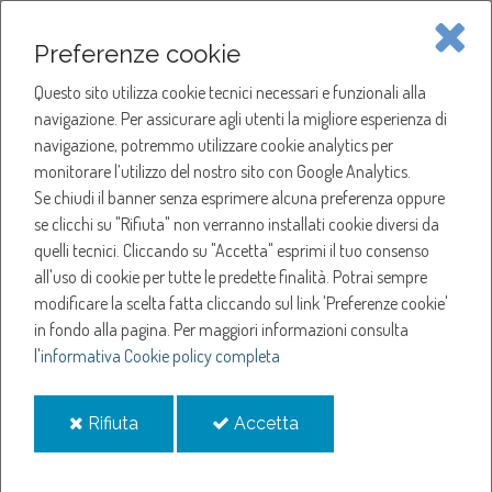
Piave Servizi S.p.A.
Preferenze cookie
Questo sito utilizza cookie tecnici necessari e funzionali alla
SOCIETÀ
navigazione. Per assicurare agli utenti la migliore esperienza di
navigazione, potremmo utilizzare cookie analytics per
HOME
ACQUA
monitorare l’utilizzo del nostro sito con Google Analytics.
SOCIETÀ
SOCIETÀ TRASPARENTE
Se chiudi il banner senza esprimere alcuna preferenza oppure
SERVIZI
PERSONALE
se clicchi su "Rifiuta" non verranno installati cookie diversi da
quelli tecnici. Cliccando su "Accetta" esprimi il tuo consenso
NOTIZIE
Personale
all'uso di cookie per tutte le predette finalità.
Potrai sempre
modificare la scelta fatta cliccando sul link 'Preferenze cookie'
in fondo alla pagina.
Per maggiori informazioni consulta
La Sezione “Società Trasparente” non applicabile a Piave Servizi.
l'
informativa Cookie policy completa
La stessa viene, pertanto, implementata su base volontaria.
i
i
Rifiuta
Accetta
cookie
cookie
Come espressamente riportato nel P.T.P.C.T., Piave Servizi, rientrando
tra le società quotate in quanto società emittente strumenti finanziari